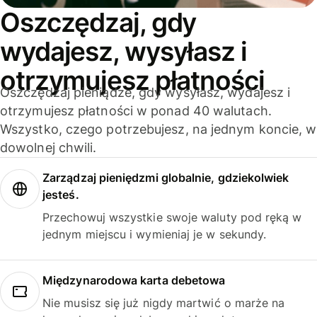
Oszczędzaj, gdy
wydajesz, wysyłasz i
otrzymujesz płatności
Oszczędzaj pieniądze, gdy wysyłasz, wydajesz i
otrzymujesz płatności w ponad 40 walutach.
Wszystko, czego potrzebujesz, na jednym koncie, w
dowolnej chwili.
Zarządzaj pieniędzmi globalnie, gdziekolwiek
jesteś.
Przechowuj wszystkie swoje waluty pod ręką w
jednym miejscu i wymieniaj je w sekundy.
Międzynarodowa karta debetowa
Nie musisz się już nigdy martwić o marże na