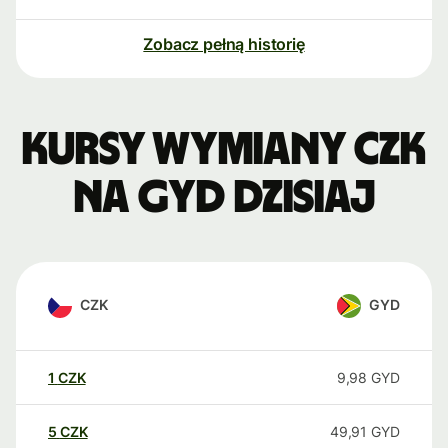
Zobacz pełną historię
Kursy wymiany CZK
na GYD dzisiaj
CZK
GYD
1
CZK
9,98
GYD
5
CZK
49,91
GYD