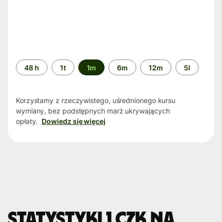
Przedział
48 h
1t
1m
6m
12m
5l
czasu
Korzystamy z rzeczywistego, uśrednionego kursu
wymiany, bez podstępnych marż ukrywających
opłaty.
Dowiedz się więcej
Statystyki 1 CZK na