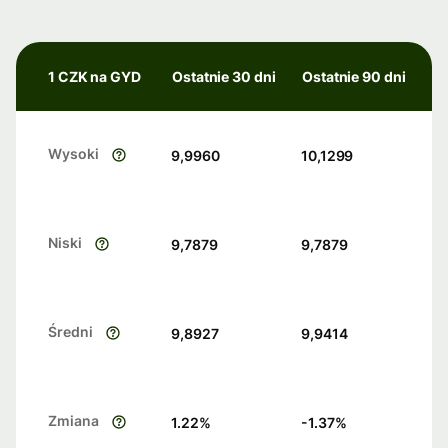
1 CZK na GYD
Ostatnie 30 dni
Ostatnie 90 dni
Wysoki
9,9960
10,1299
Niski
9,7879
9,7879
Średni
9,8927
9,9414
Zmiana
1.22
%
-1.37
%