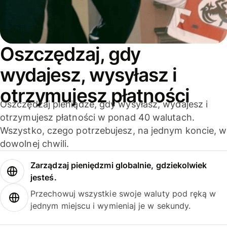
Oszczędzaj, gdy
wydajesz, wysyłasz i
otrzymujesz płatności
Oszczędzaj pieniądze, gdy wysyłasz, wydajesz i
otrzymujesz płatności w ponad 40 walutach.
Wszystko, czego potrzebujesz, na jednym koncie, w
dowolnej chwili.
Zarządzaj pieniędzmi globalnie, gdziekolwiek
jesteś.
Przechowuj wszystkie swoje waluty pod ręką w
jednym miejscu i wymieniaj je w sekundy.