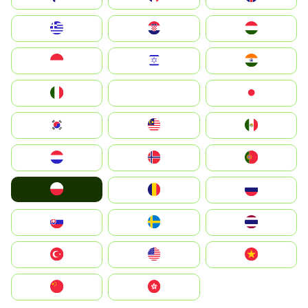
Greece
Hrvatska
Magyarország
Indonesia
Israel
India
Italia
JA
Japan
South Korea
Malay
Mexico
Nederland
Norge
Portugal
Polska
România
Россия
Slovensko
Ruoŧŧa
ไทย
Türkiye
United States
Vietnam
中国
中國香港特別行政區