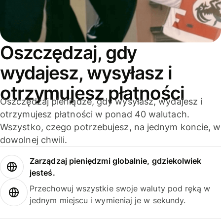
Oszczędzaj, gdy
wydajesz, wysyłasz i
otrzymujesz płatności
Oszczędzaj pieniądze, gdy wysyłasz, wydajesz i
otrzymujesz płatności w ponad 40 walutach.
Wszystko, czego potrzebujesz, na jednym koncie, w
dowolnej chwili.
Zarządzaj pieniędzmi globalnie, gdziekolwiek
jesteś.
Przechowuj wszystkie swoje waluty pod ręką w
jednym miejscu i wymieniaj je w sekundy.