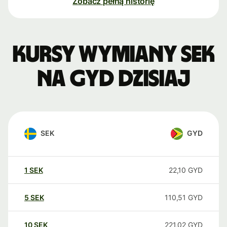
Zobacz pełną historię
Kursy wymiany SEK
na GYD dzisiaj
SEK
GYD
1
SEK
22,10
GYD
5
SEK
110,51
GYD
10
SEK
221,02
GYD