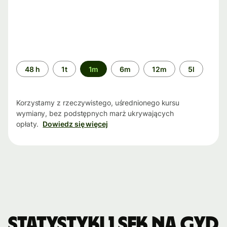
Przedział
48 h
1t
1m
6m
12m
5l
czasu
Korzystamy z rzeczywistego, uśrednionego kursu
wymiany, bez podstępnych marż ukrywających
opłaty.
Dowiedz się więcej
Statystyki 1 SEK na GYD