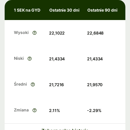
1 SEK na GYD
Ostatnie 30 dni
Ostatnie 90 dni
Wysoki
22,1022
22,6848
Niski
21,4334
21,4334
Średni
21,7216
21,9570
Zmiana
2.11
%
-2.29
%