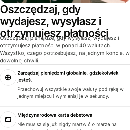
Oszczędzaj, gdy
wydajesz, wysyłasz i
otrzymujesz płatności
Oszczędzaj pieniądze, gdy wysyłasz, wydajesz i
otrzymujesz płatności w ponad 40 walutach.
Wszystko, czego potrzebujesz, na jednym koncie, w
dowolnej chwili.
Zarządzaj pieniędzmi globalnie, gdziekolwiek
jesteś.
Przechowuj wszystkie swoje waluty pod ręką w
jednym miejscu i wymieniaj je w sekundy.
Międzynarodowa karta debetowa
Nie musisz się już nigdy martwić o marże na