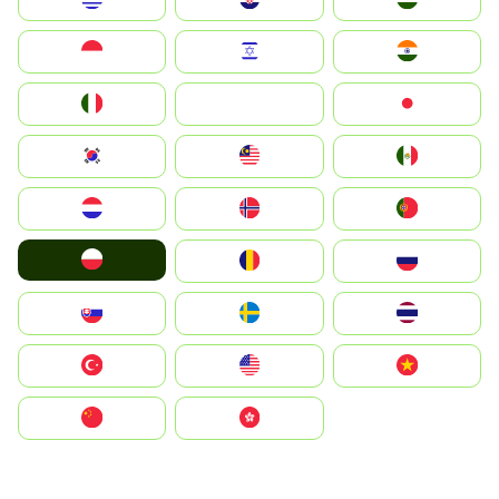
Indonesia
Israel
India
Italia
JA
Japan
South Korea
Malay
Mexico
Nederland
Norge
Portugal
Polska
România
Россия
Slovensko
Ruoŧŧa
ไทย
Türkiye
United States
Vietnam
中国
中國香港特別行政區