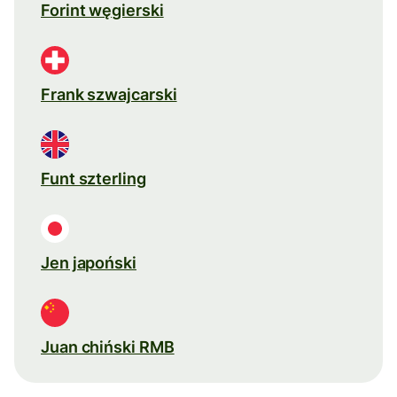
Forint węgierski
Frank szwajcarski
Funt szterling
Jen japoński
Juan chiński RMB