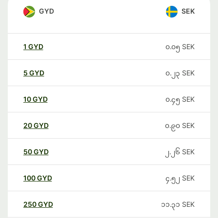
GYD
SEK
1
GYD
၀.၀၅
SEK
5
GYD
၀.၂၃
SEK
10
GYD
၀.၄၅
SEK
20
GYD
၀.၉၀
SEK
50
GYD
၂.၂၆
SEK
100
GYD
၄.၅၂
SEK
250
GYD
၁၁.၃၁
SEK