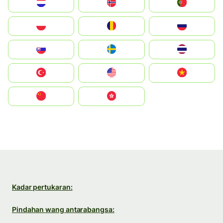
Nederland
Norge
Portugal
Polska
România
Россия
Slovensko
Ruoŧŧa
ไทย
Türkiye
United States
Vietnam
中国
中國香港特別行政區
Kadar pertukaran:
Pindahan wang antarabangsa: