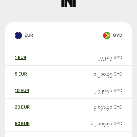
ini
EUR
GYD
1
EUR
၂၄၂.၀၇
GYD
5
EUR
၁,၂၁၀.၃၅
GYD
10
EUR
၂,၄၂၀.၇၀
GYD
20
EUR
၄,၈၄၁.၄၀
GYD
50
EUR
၁၂,၁၀၃.၅၀
GYD