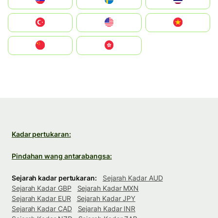
Türkiye
United States
Vietnam
中国
中國香港特別行政區
Kadar pertukaran:
Pindahan wang antarabangsa:
Sejarah kadar pertukaran:
Sejarah Kadar AUD
Sejarah Kadar GBP
Sejarah Kadar MXN
Sejarah Kadar EUR
Sejarah Kadar JPY
Sejarah Kadar CAD
Sejarah Kadar INR