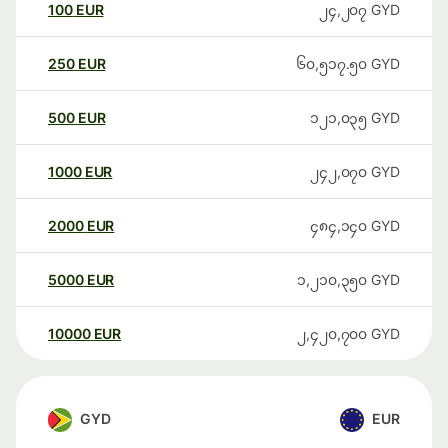
100
EUR
၂၄,၂၀၇
GYD
250
EUR
၆၀,၅၁၇.၅၀
GYD
500
EUR
၁၂၁,၀၃၅
GYD
1000
EUR
၂၄၂,၀၇၀
GYD
2000
EUR
၄၈၄,၁၄၀
GYD
5000
EUR
၁,၂၁၀,၃၅၀
GYD
10000
EUR
၂,၄၂၀,၇၀၀
GYD
GYD
EUR