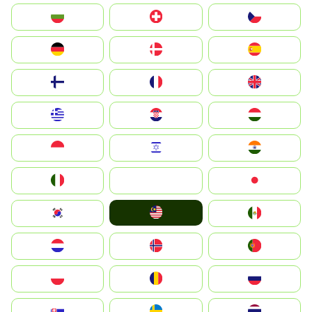
България
Switzerland
Czechia
Deutschland
Denmark
España
Suomi
France
United Kingdom
Greece
Hrvatska
Magyarország
Indonesia
Israel
India
Italia
JA
Japan
Malay
South Korea
Mexico
Nederland
Norge
Portugal
Polska
România
Россия
Slovensko
Ruoŧŧa
ไทย