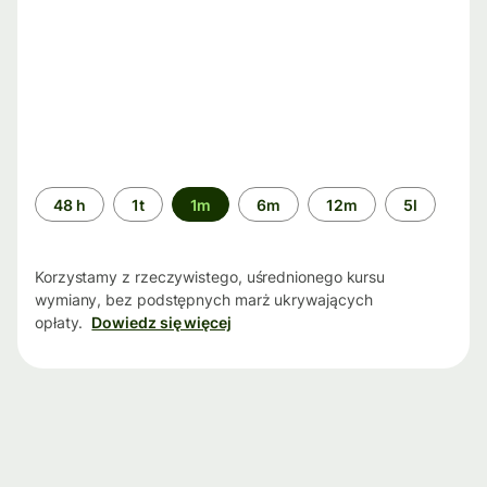
Przedział
48 h
1t
1m
6m
12m
5l
czasu
Korzystamy z rzeczywistego, uśrednionego kursu
wymiany, bez podstępnych marż ukrywających
opłaty.
Dowiedz się więcej