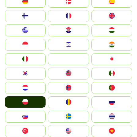
Deutschland
Denmark
España
Suomi
France
United Kingdom
Greece
Hrvatska
Magyarország
Indonesia
Israel
India
Italia
JA
Japan
South Korea
Malay
Mexico
Nederland
Norge
Portugal
Polska
România
Россия
Slovensko
Ruoŧŧa
ไทย
Türkiye
United States
Vietnam