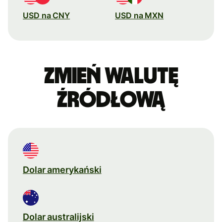
USD na CNY
USD na MXN
Zmień walutę
źródłową
Dolar amerykański
Dolar australijski