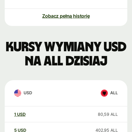
Zobacz pełną historię
Kursy wymiany USD
na ALL dzisiaj
USD
ALL
1
USD
80,59
ALL
5
USD
402,95
ALL