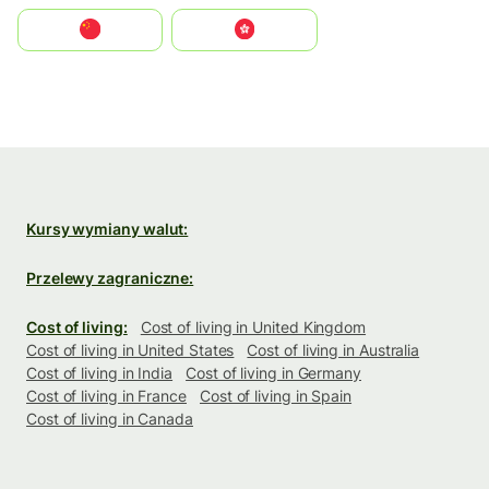
中国
中國香港特別行政區
Kursy wymiany walut:
Przelewy zagraniczne:
Cost of living:
Cost of living in United Kingdom
Cost of living in United States
Cost of living in Australia
Cost of living in India
Cost of living in Germany
Cost of living in France
Cost of living in Spain
Cost of living in Canada