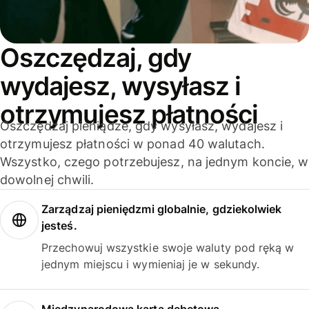
Oszczędzaj, gdy
wydajesz, wysyłasz i
otrzymujesz płatności
Oszczędzaj pieniądze, gdy wysyłasz, wydajesz i
otrzymujesz płatności w ponad 40 walutach.
Wszystko, czego potrzebujesz, na jednym koncie, w
dowolnej chwili.
Zarządzaj pieniędzmi globalnie, gdziekolwiek
jesteś.
Przechowuj wszystkie swoje waluty pod ręką w
jednym miejscu i wymieniaj je w sekundy.