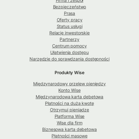
Firma i zespół
Bezpieczeństwo
Prasa
Oferty pracy
Status usługi
Relacje inwestorskie
Partnerzy
Centrum pomocy
Ułatwienia dostępu
Narzędzie do sprawdzania dostępności
Produkty Wise
Międzynarodowy przelew pieniędzy
Konto Wise
Międzynarodowa karta debetowa
Płatności na dużą kwotę
Otrzymuj pieniądze
Platforma Wise
Wise dla firm
Biznesowa karta debetowa
Płatności masowe