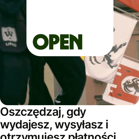
Oszczędzaj, gdy
wydajesz, wysyłasz i
otrzymujesz płatności