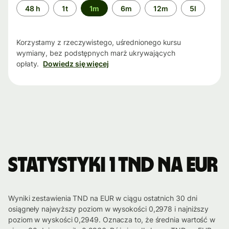
Przedział
48 h
1t
1m
6m
12m
5l
czasu
Korzystamy z rzeczywistego, uśrednionego kursu
wymiany, bez podstępnych marż ukrywających
opłaty.
Dowiedz się więcej
Statystyki 1 TND na EUR
Wyniki zestawienia TND na EUR w ciągu ostatnich 30 dni
osiągneły najwyższy poziom w wysokości 0,2978 i najniższy
poziom w wyskości 0,2949. Oznacza to, że średnia wartość w