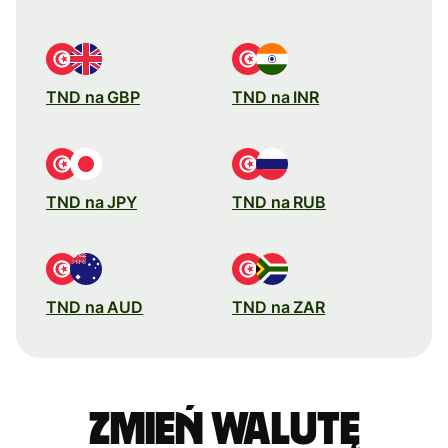
TND na GBP
TND na INR
TND na JPY
TND na RUB
TND na AUD
TND na ZAR
Zmień walutę