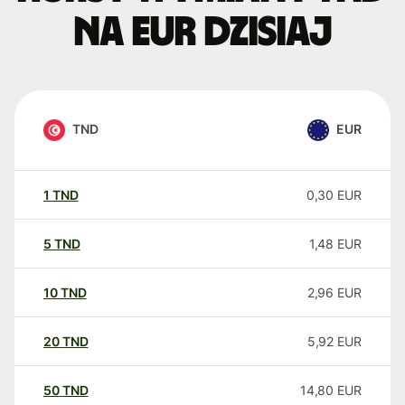
na EUR dzisiaj
TND
EUR
1
TND
0,30
EUR
5
TND
1,48
EUR
10
TND
2,96
EUR
20
TND
5,92
EUR
50
TND
14,80
EUR