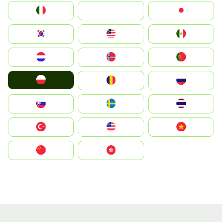
Italia
JA
Japan
South Korea
Malay
Mexico
Nederland
Norge
Portugal
Polska
România
Россия
Slovensko
Ruoŧŧa
ไทย
Türkiye
United States
Vietnam
中国
中國香港特別行政區