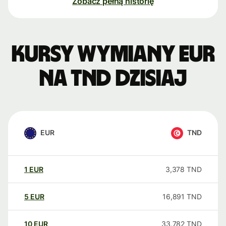
Zobacz pełną historię
Kursy wymiany EUR
na TND dzisiaj
EUR
TND
1
EUR
3,378
TND
5
EUR
16,891
TND
10
EUR
33,782
TND