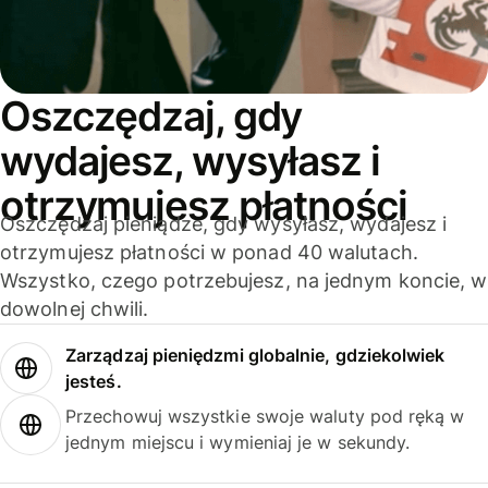
Oszczędzaj, gdy
wydajesz, wysyłasz i
otrzymujesz płatności
Oszczędzaj pieniądze, gdy wysyłasz, wydajesz i
otrzymujesz płatności w ponad 40 walutach.
Wszystko, czego potrzebujesz, na jednym koncie, w
dowolnej chwili.
Zarządzaj pieniędzmi globalnie, gdziekolwiek
jesteś.
Przechowuj wszystkie swoje waluty pod ręką w
jednym miejscu i wymieniaj je w sekundy.