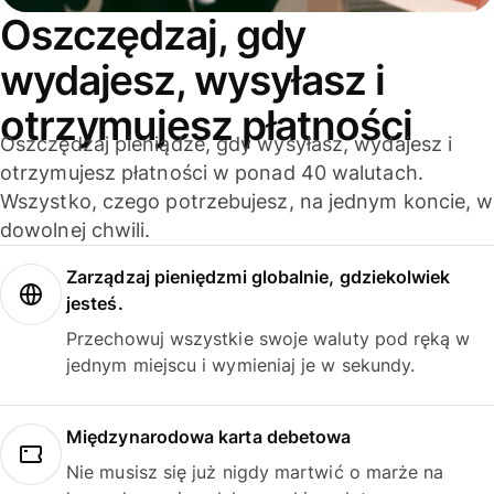
Oszczędzaj, gdy
wydajesz, wysyłasz i
otrzymujesz płatności
Oszczędzaj pieniądze, gdy wysyłasz, wydajesz i
otrzymujesz płatności w ponad 40 walutach.
Wszystko, czego potrzebujesz, na jednym koncie, w
dowolnej chwili.
Zarządzaj pieniędzmi globalnie, gdziekolwiek
jesteś.
Przechowuj wszystkie swoje waluty pod ręką w
jednym miejscu i wymieniaj je w sekundy.
Międzynarodowa karta debetowa
Nie musisz się już nigdy martwić o marże na