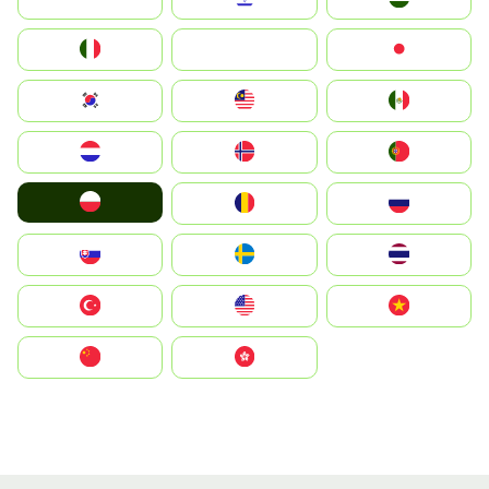
Italia
JA
Japan
South Korea
Malay
Mexico
Nederland
Norge
Portugal
Polska
România
Россия
Slovensko
Ruoŧŧa
ไทย
Türkiye
United States
Vietnam
中国
中國香港特別行政區