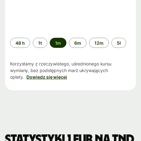
Przedział
48 h
1t
1m
6m
12m
5l
czasu
Korzystamy z rzeczywistego, uśrednionego kursu
wymiany, bez podstępnych marż ukrywających
opłaty.
Dowiedz się więcej
Statystyki 1 EUR na TND