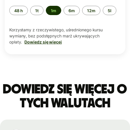
Przedział
48 h
1t
1m
6m
12m
5l
czasu
Korzystamy z rzeczywistego, uśrednionego kursu
wymiany, bez podstępnych marż ukrywających
opłaty.
Dowiedz się więcej
Dowiedz się więcej o
tych walutach