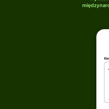
międzynaro
Kw