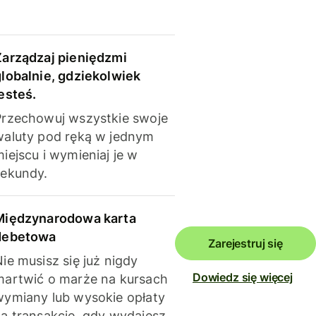
Zarządzaj pieniędzmi
globalnie, gdziekolwiek
esteś.
Przechowuj wszystkie swoje
waluty pod ręką w jednym
iejscu i wymieniaj je w
sekundy.
Międzynarodowa karta
debetowa
Zarejestruj się
ie musisz się już nigdy
Dowiedz się więcej
martwić o marże na kursach
wymiany lub wysokie opłaty
za transakcje, gdy wydajesz