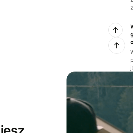
z
j
jesz,