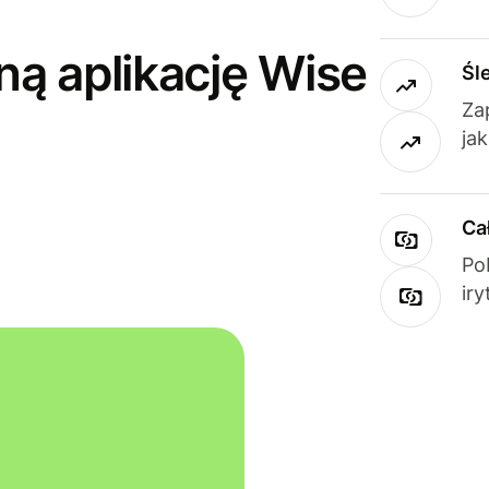
ną aplikację Wise
Śl
Za
ja
Ca
Po
ir