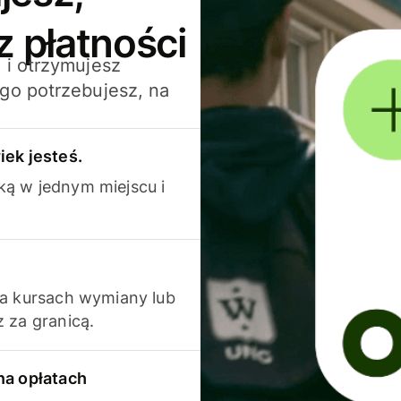
z płatności
 i otrzymujesz
go potrzebujesz, na
iek jesteś.
ką w jednym miejscu i
na kursach wymiany lub
 za granicą.
na opłatach