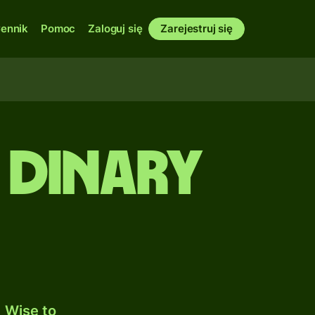
ennik
Pomoc
Zaloguj się
Zarejestruj się
 Dinary
 Wise to