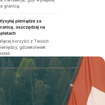
a granicą.
Wysyłaj pieniądze za
granicę, oszczędzaj na
opłatach
Więcej korzyści z Twoich
pieniędzy, gdziekolwiek
esteś.