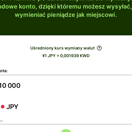
dowe konto, dzięki któremu możesz wysyłać
wymieniać pieniądze jak miejscowi.
Uśredniony kurs wymiany walut
¥1 JPY = 0,001939 KWD
ota:
JPY