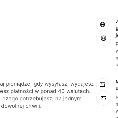
j
m
j pieniądze, gdy wysyłasz, wydajesz
jesz płatności w ponad 40 walutach.
N
 czego potrzebujesz, na jednym
 dowolnej chwili.