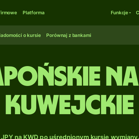
firmowe
Platforma
Funkcje
C
adomości o kursie
Porównaj z bankami
apońskie na
kuwejckie
JPY na KWD po uśrednionym kursie wymiany.