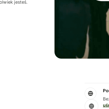
olwiek jesteś.
Po
Be
uś