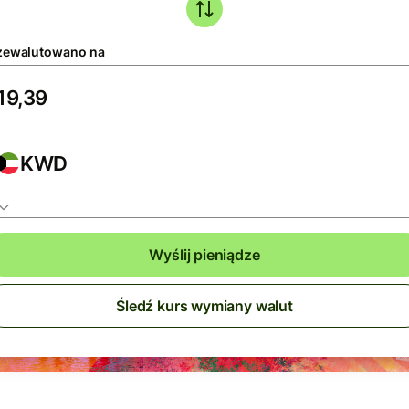
zewalutowano na
KWD
Wyślij pieniądze
Śledź kurs wymiany walut