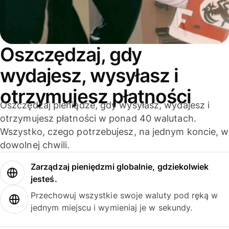
Oszczędzaj, gdy
wydajesz, wysyłasz i
otrzymujesz płatności
Oszczędzaj pieniądze, gdy wysyłasz, wydajesz i
otrzymujesz płatności w ponad 40 walutach.
Wszystko, czego potrzebujesz, na jednym koncie, w
dowolnej chwili.
Zarządzaj pieniędzmi globalnie, gdziekolwiek
jesteś.
Przechowuj wszystkie swoje waluty pod ręką w
jednym miejscu i wymieniaj je w sekundy.