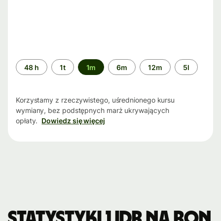
Przedział
48 h
1t
1m
6m
12m
5l
czasu
Korzystamy z rzeczywistego, uśrednionego kursu
wymiany, bez podstępnych marż ukrywających
opłaty.
Dowiedz się więcej
Statystyki 1 IDR na RON