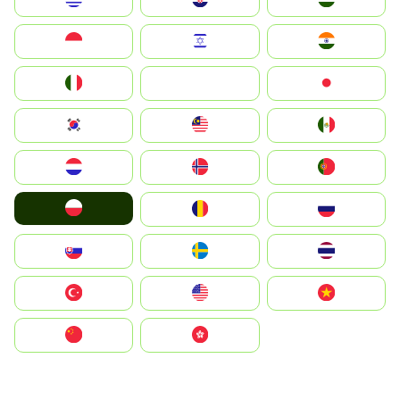
Indonesia
Israel
India
Italia
JA
Japan
South Korea
Malay
Mexico
Nederland
Norge
Portugal
Polska
România
Россия
Slovensko
Ruoŧŧa
ไทย
Türkiye
United States
Vietnam
中国
中國香港特別行政區