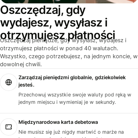
Oszczędzaj, gdy
wydajesz, wysyłasz i
otrzymujesz płatności
Oszczędzaj pieniądze, gdy wysyłasz, wydajesz i
otrzymujesz płatności w ponad 40 walutach.
Wszystko, czego potrzebujesz, na jednym koncie, w
dowolnej chwili.
Zarządzaj pieniędzmi globalnie, gdziekolwiek
jesteś.
Przechowuj wszystkie swoje waluty pod ręką w
jednym miejscu i wymieniaj je w sekundy.
Międzynarodowa karta debetowa
Nie musisz się już nigdy martwić o marże na