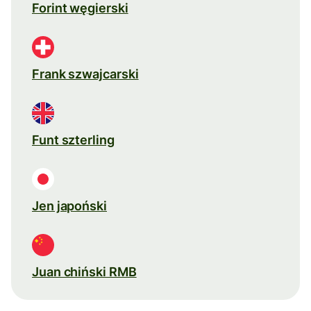
Forint węgierski
Frank szwajcarski
Funt szterling
Jen japoński
Juan chiński RMB