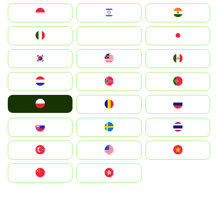
Indonesia
Israel
India
Italia
JA
Japan
South Korea
Malay
Mexico
Nederland
Norge
Portugal
Polska
România
Россия
Slovensko
Ruoŧŧa
ไทย
Türkiye
United States
Vietnam
中国
中國香港特別行政區