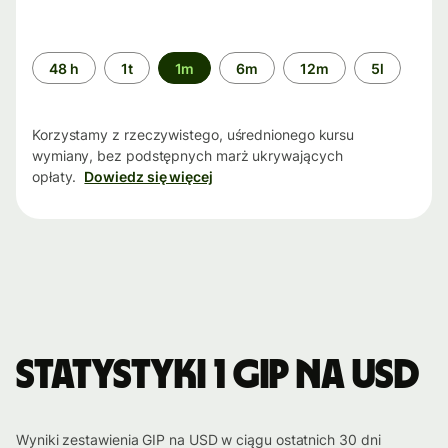
Przedział
48 h
1t
1m
6m
12m
5l
czasu
Korzystamy z rzeczywistego, uśrednionego kursu
wymiany, bez podstępnych marż ukrywających
opłaty.
Dowiedz się więcej
Statystyki 1 GIP na USD
Wyniki zestawienia GIP na USD w ciągu ostatnich 30 dni