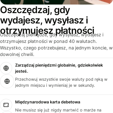
Oszczędzaj, gdy
wydajesz, wysyłasz i
otrzymujesz płatności
Oszczędzaj pieniądze, gdy wysyłasz, wydajesz i
otrzymujesz płatności w ponad 40 walutach.
Wszystko, czego potrzebujesz, na jednym koncie, w
dowolnej chwili.
Zarządzaj pieniędzmi globalnie, gdziekolwiek
jesteś.
Przechowuj wszystkie swoje waluty pod ręką w
jednym miejscu i wymieniaj je w sekundy.
Międzynarodowa karta debetowa
Nie musisz się już nigdy martwić o marże na