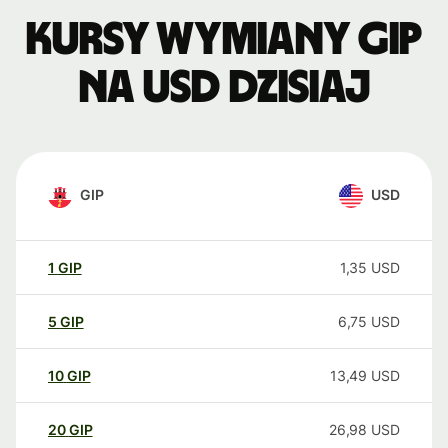
Kursy wymiany GIP
na USD dzisiaj
GIP
USD
1
GIP
1,35
USD
5
GIP
6,75
USD
10
GIP
13,49
USD
20
GIP
26,98
USD