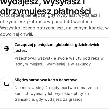
wydajesz, wysyłasz i
otrzymujesz płatności
Oszczędzaj pieniądze, gdy wysyłasz, wydajesz i
otrzymujesz płatności w ponad 40 walutach.
Wszystko, czego potrzebujesz, na jednym koncie, w
dowolnej chwili.
Zarządzaj pieniędzmi globalnie, gdziekolwiek
jesteś.
Przechowuj wszystkie swoje waluty pod ręką w
jednym miejscu i wymieniaj je w sekundy.
Międzynarodowa karta debetowa
Nie musisz się już nigdy martwić o marże na
kursach wymiany lub wysokie opłaty za
transakcje, gdy wydajesz za granicą.