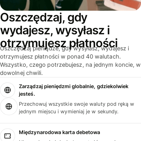
Oszczędzaj, gdy
wydajesz, wysyłasz i
otrzymujesz płatności
Oszczędzaj pieniądze, gdy wysyłasz, wydajesz i
otrzymujesz płatności w ponad 40 walutach.
Wszystko, czego potrzebujesz, na jednym koncie, w
dowolnej chwili.
Zarządzaj pieniędzmi globalnie, gdziekolwiek
jesteś.
Przechowuj wszystkie swoje waluty pod ręką w
jednym miejscu i wymieniaj je w sekundy.
Międzynarodowa karta debetowa