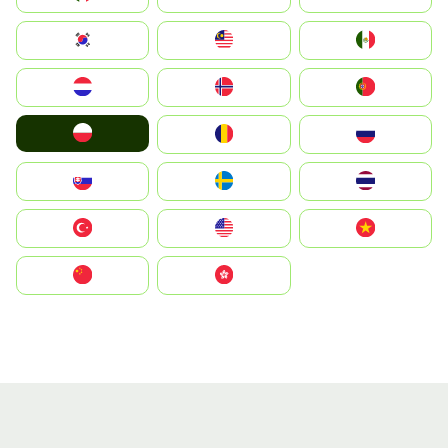
South Korea
Malay
Mexico
Nederland
Norge
Portugal
Polska
România
Россия
Slovensko
Ruoŧŧa
ไทย
Türkiye
United States
Vietnam
中国
中國香港特別行政區