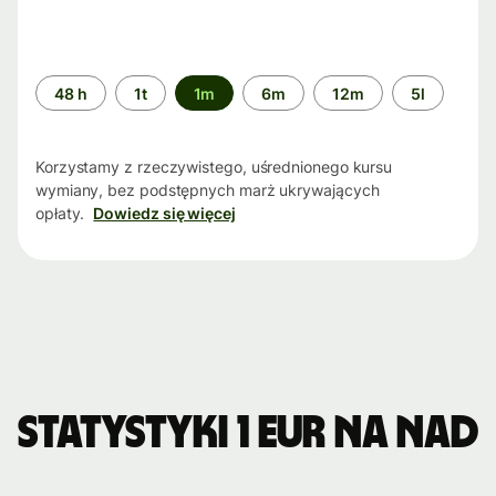
Przedział
48 h
1t
1m
6m
12m
5l
czasu
Korzystamy z rzeczywistego, uśrednionego kursu
wymiany, bez podstępnych marż ukrywających
opłaty.
Dowiedz się więcej
Statystyki 1 EUR na NAD