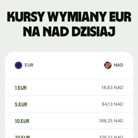
Kursy wymiany EUR
na NAD dzisiaj
EUR
NAD
1
EUR
18,83
NAD
5
EUR
94,13
NAD
10
EUR
188,25
NAD
20
EUR
376,51
NAD