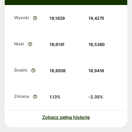
Wysoki
19,1829
19,4275
Niski
18,6141
18,5360
Średni
18,8926
18,9418
Zmiana
1.13
%
-2.35
%
Zobacz pełną historię