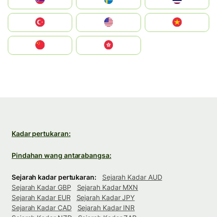
Türkiye
United States
Vietnam
中国
中國香港特別行政區
Kadar pertukaran:
Pindahan wang antarabangsa:
Sejarah kadar pertukaran:
Sejarah Kadar AUD
Sejarah Kadar GBP
Sejarah Kadar MXN
Sejarah Kadar EUR
Sejarah Kadar JPY
Sejarah Kadar CAD
Sejarah Kadar INR