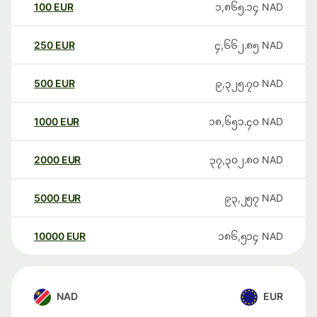
100
EUR
၁,၈၆၅.၁၄
NAD
250
EUR
၄,၆၆၂.၈၅
NAD
500
EUR
၉,၃၂၅.၇၀
NAD
1000
EUR
၁၈,၆၅၁.၄၀
NAD
2000
EUR
၃၇,၃၀၂.၈၀
NAD
5000
EUR
၉၃,၂၅၇
NAD
10000
EUR
၁၈၆,၅၁၄
NAD
NAD
EUR