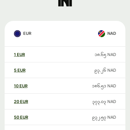
ini
EUR
NAD
1
EUR
၁၈.၆၅
NAD
5
EUR
၉၃.၂၆
NAD
10
EUR
၁၈၆.၅၁
NAD
20
EUR
၃၇၃.၀၃
NAD
50
EUR
၉၃၂.၅၇
NAD