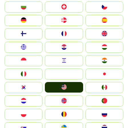
България
Switzerland
Czechia
Deutschland
Denmark
España
Suomi
France
United Kingdom
Greece
Hrvatska
Magyarország
Indonesia
Israel
India
Italia
JA
Japan
Malay
South Korea
Mexico
Nederland
Norge
Portugal
Polska
România
Россия
Slovensko
Ruoŧŧa
ไทย