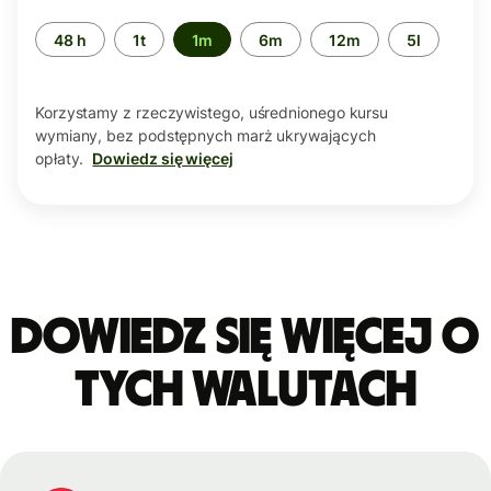
Przedział
48 h
1t
1m
6m
12m
5l
czasu
Korzystamy z rzeczywistego, uśrednionego kursu
wymiany, bez podstępnych marż ukrywających
opłaty.
Dowiedz się więcej
Dowiedz się więcej o
tych walutach