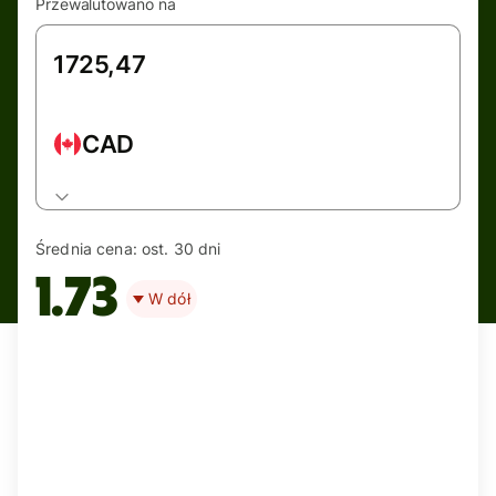
Przewalutowano na
CAD
Średnia cena:
ost. 30 dni
1.73
W dół