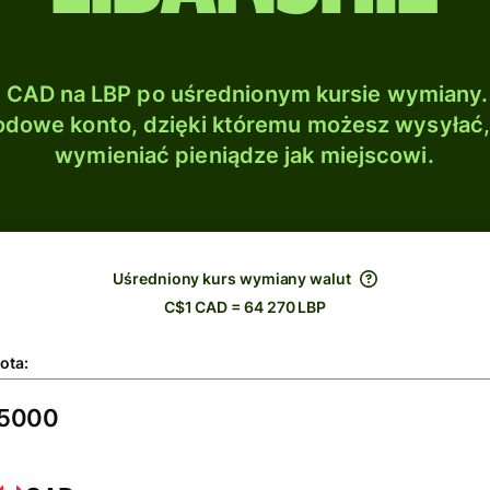
CAD na LBP po uśrednionym kursie wymiany.
dowe konto, dzięki któremu możesz wysyłać
wymieniać pieniądze jak miejscowi.
Uśredniony kurs wymiany walut
C$1 CAD = 64 270 LBP
ota: