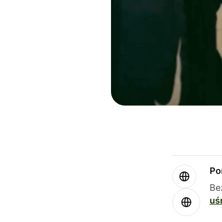
Po
Be
uś