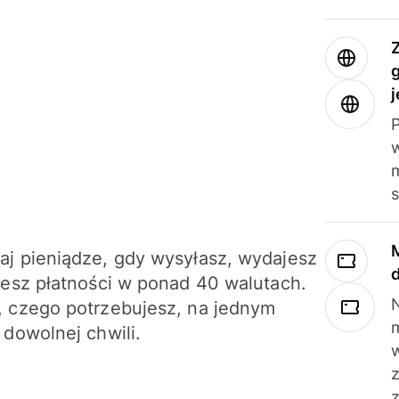
j
m
j pieniądze, gdy wysyłasz, wydajesz
jesz płatności w ponad 40 walutach.
N
 czego potrzebujesz, na jednym
 dowolnej chwili.
z