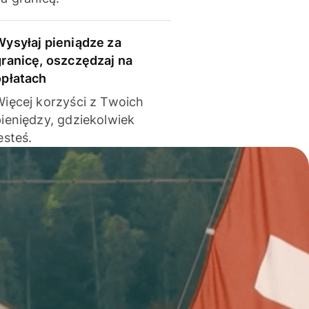
Wysyłaj pieniądze za
granicę, oszczędzaj na
opłatach
Więcej korzyści z Twoich
pieniędzy, gdziekolwiek
esteś.