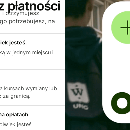
z płatności
 i otrzymujesz
go potrzebujesz, na
iek jesteś.
ką w jednym miejscu i
na kursach wymiany lub
 za granicą.
na opłatach
olwiek jesteś.