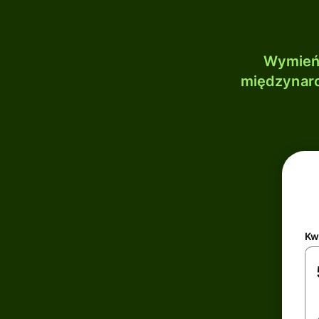
Wymień 
międzynaro
Kw