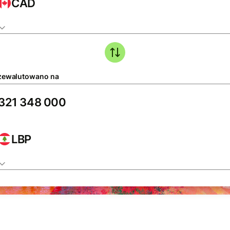
CAD
zewalutowano na
LBP