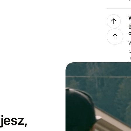
j
jesz,