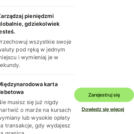
Zarządzaj pieniędzmi
globalnie, gdziekolwiek
esteś.
Przechowuj wszystkie swoje
waluty pod ręką w jednym
iejscu i wymieniaj je w
sekundy.
Międzynarodowa karta
debetowa
Zarejestruj się
ie musisz się już nigdy
Dowiedz się więcej
martwić o marże na kursach
wymiany lub wysokie opłaty
za transakcje, gdy wydajesz
a granicą.