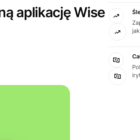
ną aplikację Wise
Śl
Za
ja
Ca
Po
ir