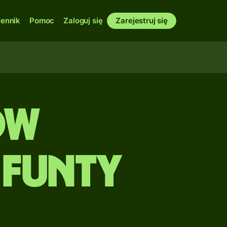
ennik
Pomoc
Zaloguj się
Zarejestruj się
ów
 Funty