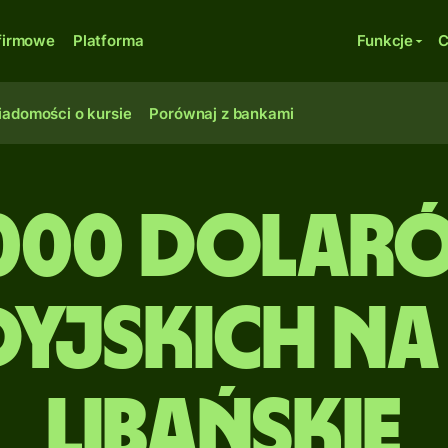
firmowe
Platforma
Funkcje
C
adomości o kursie
Porównaj z bankami
000 Dolar
yjskich na
libańskie