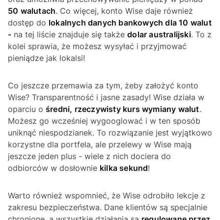
50 walutach
. Co więcej, konto Wise daje również
dostęp do
lokalnych danych bankowych dla 10 walut
-
na tej liście znajduje się także
dolar australijski
. To z
kolei sprawia, że możesz wysyłać i przyjmować
pieniądze jak lokalsi!
Co jeszcze przemawia za tym, żeby założyć konto
Wise? Transparentność i jasne zasady! Wise działa w
oparciu o
średni, rzeczywisty kurs wymiany walut
.
Możesz go wcześniej wygooglować i w ten sposób
uniknąć niespodzianek. To rozwiązanie jest wyjątkowo
korzystne dla portfela, ale przelewy w Wise mają
jeszcze jeden plus - wiele z nich dociera do
odbiorców w dosłownie
kilka sekund
!
Warto również wspomnieć, że Wise odrobiło lekcje z
zakresu bezpieczeństwa. Dane klientów są specjalnie
chronione, a wszystkie działania są
regulowane przez