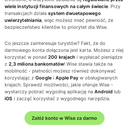
wiele instytucji finansowych na całym świecie
. Przy
transakcjach działa
system dwuetapowego
uwierzytelniania
, więc możesz mieć pewność, że
bezpieczeństwo klientów to priorytet dla Wise.
Co jeszcze zainteresuje turystów? Fakt, że do
darmowego konta dołączona jest karta. Możesz z niej
korzystać w ponad
200 krajach
i wypłacać pieniądze
z
2,3 miliona bankomatów
! Wise stawia także na
mobilność - płatności możesz również dokonywać
korzystając z
Google
i
Apple Pay
w obsługiwanych
krajach. Sprawdź możliwości, jakie oferuje Wise -
wystarczy pobrać wygodną aplikację na
Android
lub
iOS
i zacząć korzystać z wygodnego narzędzia.
Załóż konto w Wise za darmo