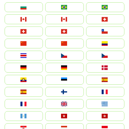
България
Brasil (ES)
Brasil
Canada (FR)
Canada
Svizzera
Suisse
Schweiz
Chile
中国
China
Colombia
Costa Rica
Czechia
Česko
Deutschland
Germany
Danmark
Ecuador
Eesti
Spain
España
Suomi
France
France
United Kingdom
Ελλάδα
Guatemala
Hong Kong
中國香港特別行政區
Hrvatska
Magyarország
Indonesia