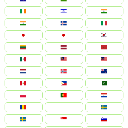
Ireland
ישראל
भारत
India
Ísland
Italia
Japan
日本
대한민국
Lietuva
Latvija
Maroc
México
Malaysia (MS)
Malaysia
Nederland
Norge
New Zealand
Perú
Philippines
Pakistan
Polska
Portugal
Paraguay
România
На русском
Sweden
Sverige
Singapore
Slovenija