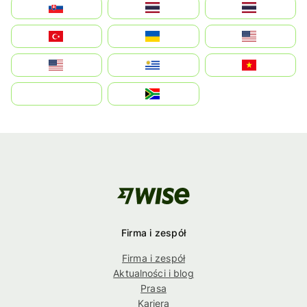
Slovensko
Thailand
ไทย
Türkiye
Україна
United States
Estados Unidos
Uruguay
Việt Nam
بالعربية
South Africa
Firma i zespół
Firma i zespół
Aktualności i blog
Prasa
Kariera