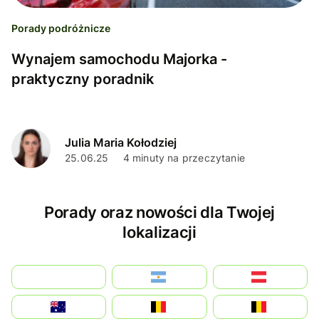
Porady podróżnicze
Wynajem samochodu Majorka -
praktyczny poradnik
Julia Maria Kołodziej
25.06.25
4 minuty na przeczytanie
Porady oraz nowości dla Twojej
lokalizacji
بالعربية
Argentina
Österreich
Australia
België
Belgique