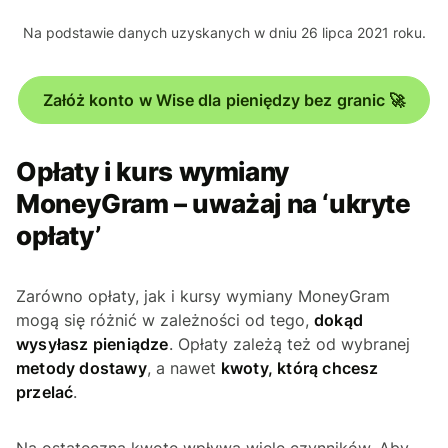
Na podstawie danych uzyskanych w dniu 26 lipca 2021 roku
.
Załóż konto w Wise dla pieniędzy bez granic 🚀
Opłaty i kurs wymiany
MoneyGram – uważaj na ‘ukryte
opłaty’
Zarówno opłaty, jak i kursy wymiany MoneyGram
mogą się różnić w zależności od tego,
dokąd
wysyłasz pieniądze
. Opłaty zależą też od wybranej
metody dostawy
, a nawet
kwoty, którą chcesz
przelać
.
Na ostateczną kwotę wpływa wiele czynników. Aby