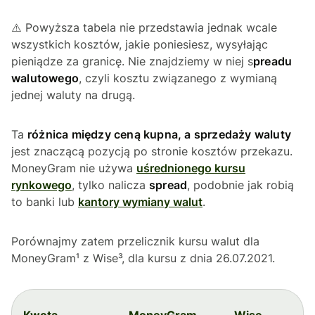
⚠️ Powyższa tabela nie przedstawia jednak wcale
wszystkich kosztów, jakie poniesiesz, wysyłając
pieniądze za granicę. Nie znajdziemy w niej s
preadu
walutowego
, czyli kosztu związanego z wymianą
jednej waluty na drugą.
Ta
różnica między ceną kupna, a sprzedaży waluty
jest znaczącą pozycją po stronie kosztów przekazu.
MoneyGram nie używa
uśrednionego kursu
rynkowego
, tylko nalicza
spread
, podobnie jak robią
to banki lub
kantory wymiany walut
.
Porównajmy zatem przelicznik kursu walut dla
MoneyGram¹ z Wise³, dla kursu z dnia 26.07.2021.
Kwota
MoneyGram
Wise