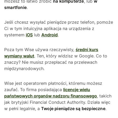
możesz to łatwo zrobić
na komputerze
, lub
w
smartfonie
.
Jeśli chcesz wysyłać pieniądze przez telefon, pomoże
Ci w tym intuicyjna aplikacja na urządzenia z
systemem
iOS
lub
Android
.
Poza tym Wise używa rzeczywisty,
średni kurs
wymiany walut
. Ten, który widzisz w Google. Co to
znaczy? Nie musisz przepłacać na przelewach
międzynarodowych.
Wise jest operatorem płatności, któremu możesz
zaufać. To firma posiadająca
licencje wielu
państwowych organów nadzoru finansowego
, takich
jak brytyjski Financial Conduct Authority. Działa więc
w pełni legalnie, a
Twoje pieniądze są bezpieczne
.