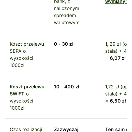
bank, z
wymiany wa
naliczonym
spreadem
walutowym
Koszt przelewu
0 - 30 zł
1, 29 zł (opł
SEPA o
stała) + 4,7
wysokości
=
6,07 zł
1000zł
Koszt przelewu
10 - 400 zł
1,72 zł (opł
SWIFT
o
stała) + 4,7
wysokości
=
6,50 zł
1000zł
Czas realizacji
Zazwyczaj
Ten sam dz