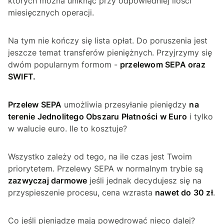
których można uniknąć przy odpowiedniej ilości
miesięcznych operacji.
Na tym nie kończy się lista opłat. Do poruszenia jest
jeszcze temat transferów pieniężnych. Przyjrzymy się
dwóm popularnym formom -
przelewom SEPA oraz
SWIFT.
Przelew SEPA
umożliwia przesyłanie pieniędzy
na
terenie Jednolitego Obszaru Płatności w Euro
i tylko
w walucie euro. Ile to kosztuje?
Wszystko zależy od tego, na ile czas jest Twoim
priorytetem. Przelewy SEPA w normalnym trybie są
zazwyczaj darmowe
jeśli jednak decydujesz się na
przyspieszenie procesu, cena wzrasta
nawet do 30 zł
.
Co jeśli pieniądze mają powędrować nieco dalej?