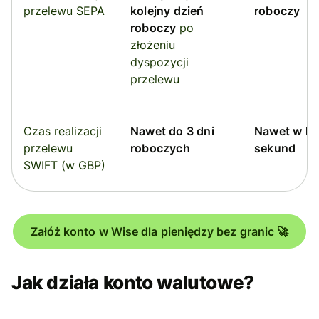
przelewu SEPA
kolejny dzień
roboczy
roboczy
po
złożeniu
dyspozycji
przelewu
Czas realizacji
Nawet do 3 dni
Nawet w ki
przelewu
roboczych
sekund
SWIFT (w GBP)
Załóż konto w Wise dla pieniędzy bez granic 🚀
Jak działa konto walutowe?