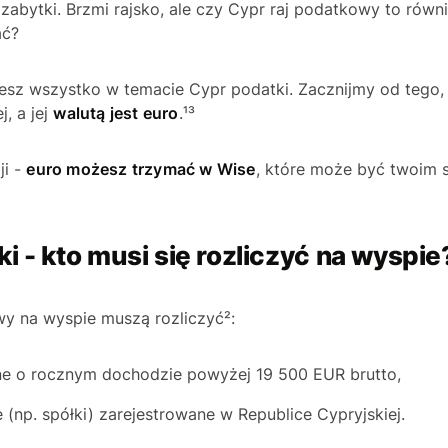
 zabytki. Brzmi rajsko, ale czy Cypr raj podatkowy to równ
ać?
iesz wszystko w temacie Cypr podatki. Zacznijmy od tego,
j, a jej
walutą jest euro
.¹³
ji -
euro możesz trzymać w Wise
, które może być twoim
i - kto musi się rozliczyć na wyspie
y na wyspie muszą rozliczyć²:
ne o rocznym dochodzie powyżej 19 500 EUR brutto,
(np. spółki) zarejestrowane w Republice Cypryjskiej.