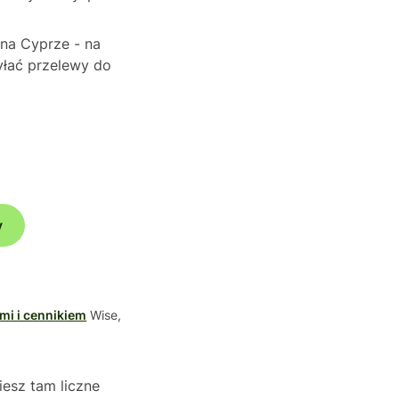
 na Cyprze - na
yłać przelewy do
y
mi i cennikiem
Wise,
iesz tam liczne