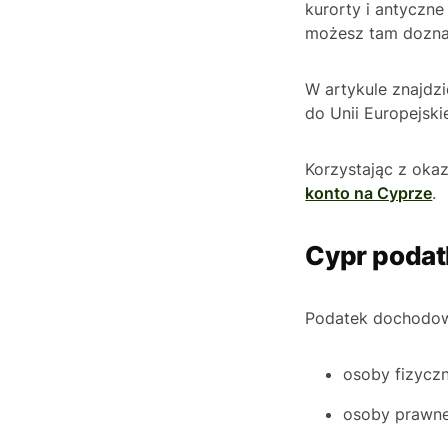
kurorty i antyczne
możesz tam dozn
W artykule znajdz
do Unii Europejskie
Korzystając z okaz
konto na Cyprze
.
Cypr podatk
Podatek dochodow
osoby fizycz
osoby prawne 