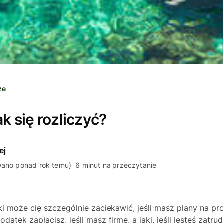
ze
ak się rozliczyć?
ej
wano ponad rok temu)
6 minut na przeczytanie
i może cię szczególnie zaciekawić, jeśli masz plany na p
podatek zapłacisz, jeśli masz firmę, a jaki, jeśli jesteś zatr