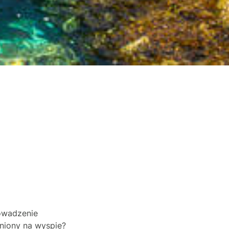
rowadzenie
udniony na wyspie?