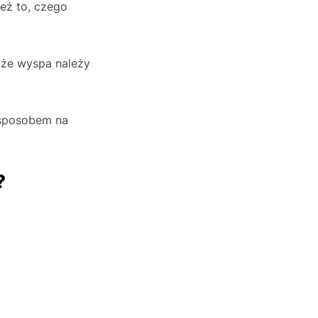
ież to, czego
 że wyspa należy
 sposobem na
?