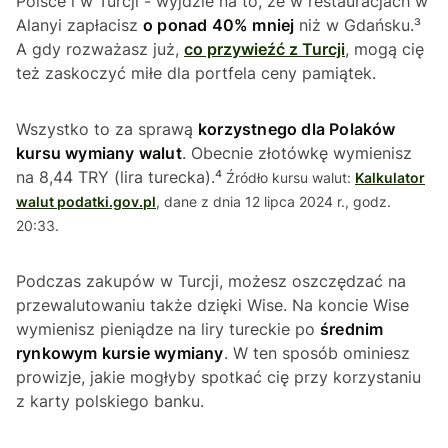
Polsce i w Turcji - wyjdzie na to, że w restauracjach w
Alanyi zapłacisz
o ponad 40% mniej
niż w Gdańsku.³
A gdy rozważasz już,
co przywieźć z Turcji
, mogą cię
też zaskoczyć miłe dla portfela ceny pamiątek.
Wszystko to za sprawą
korzystnego dla Polaków
kursu wymiany walut
. Obecnie złotówkę wymienisz
na 8,44 TRY (lira turecka).⁴
Źródło kursu walut:
Kalkulator
walut podatki.gov.pl
, dane z dnia 12 lipca 2024 r., godz.
20:33.
Podczas zakupów w Turcji, możesz oszczędzać na
przewalutowaniu także dzięki Wise. Na koncie Wise
wymienisz pieniądze na liry tureckie po
średnim
rynkowym kursie wymiany
. W ten sposób ominiesz
prowizje, jakie mogłyby spotkać cię przy korzystaniu
z karty polskiego banku.