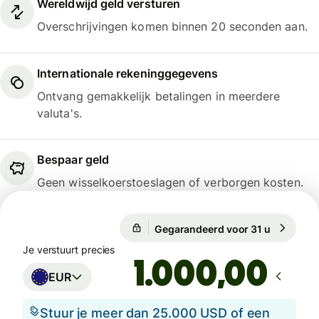
Wereldwijd geld versturen
Overschrijvingen komen binnen 20 seconden aan.
Internationale rekeninggegevens
Ontvang gemakkelijk betalingen in meerdere
valuta's.
Bespaar geld
Geen wisselkoerstoeslagen of verborgen kosten.
Gegarandeerd voor 31 u
1 EUR = 1
Gegarandeerd voor 31 u
Je verstuurt precies
,00
EUR
Stuur je meer dan 25.000 USD of een