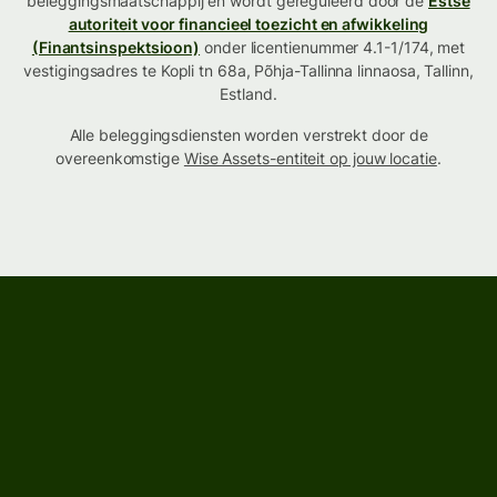
beleggingsmaatschappij en wordt gereguleerd door de
Estse
autoriteit voor financieel toezicht en afwikkeling
(Finantsinspektsioon)
onder licentienummer 4.1-1/174, met
vestigingsadres te Kopli tn 68a, Põhja-Tallinna linnaosa, Tallinn,
Estland.
Alle beleggingsdiensten worden verstrekt door de
overeenkomstige
Wise Assets-entiteit op jouw locatie
.