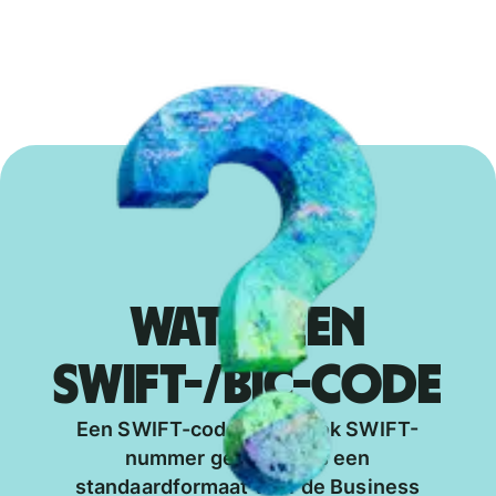
WAT IS EEN
SWIFT-/BIC-CODE
Een SWIFT-code, soms ook SWIFT-
nummer genoemd, is een
standaardformaat voor de Business