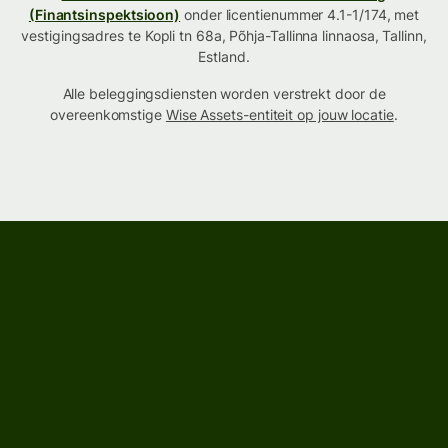
(Finantsinspektsioon)
onder licentienummer 4.1-1/174, met
vestigingsadres te Kopli tn 68a, Põhja-Tallinna linnaosa, Tallinn,
Estland.
Alle beleggingsdiensten worden verstrekt door de
overeenkomstige
Wise Assets-entiteit op jouw locatie
.