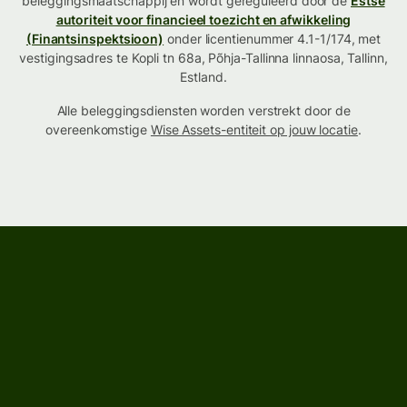
beleggingsmaatschappij en wordt gereguleerd door de
Estse
autoriteit voor financieel toezicht en afwikkeling
(Finantsinspektsioon)
onder licentienummer 4.1-1/174, met
vestigingsadres te Kopli tn 68a, Põhja-Tallinna linnaosa, Tallinn,
Estland.
Alle beleggingsdiensten worden verstrekt door de
overeenkomstige
Wise Assets-entiteit op jouw locatie
.