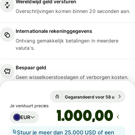
Wereldwijd geld versturen
Overschrijvingen komen binnen 20 seconden aan.
Internationale rekeninggegevens
Ontvang gemakkelijk betalingen in meerdere
valuta's.
Bespaar geld
Geen wisselkoerstoeslagen of verborgen kosten.
Gegarandeerd voor 58 u
1 EUR = 1
Gegarandeerd voor 58 u
Je verstuurt precies
,00
EUR
Stuur je meer dan 25.000 USD of een