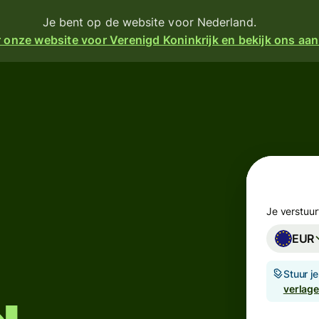
Je bent op de website voor Nederland.
 onze website voor Verenigd Koninkrijk en bekijk ons aa
en
Producten
Sturen
turen
Ontvangen
Geef
angen
kaarten
m
Je verstuur
 een
uit
EUR
ijke
e
Multivalutarekeningen
Stuur j
k
verlag
ien
Branches
ement