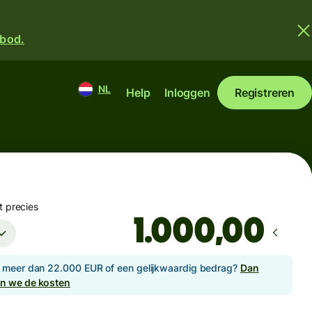
nbod.
NL
Help
Inloggen
Registreren
t precies
,00
e meer dan 22.000 EUR of een gelijkwaardig bedrag?
Dan
en we de kosten