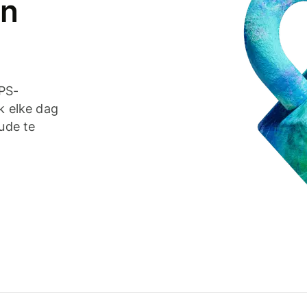
en
TPS-
k elke dag
ude te