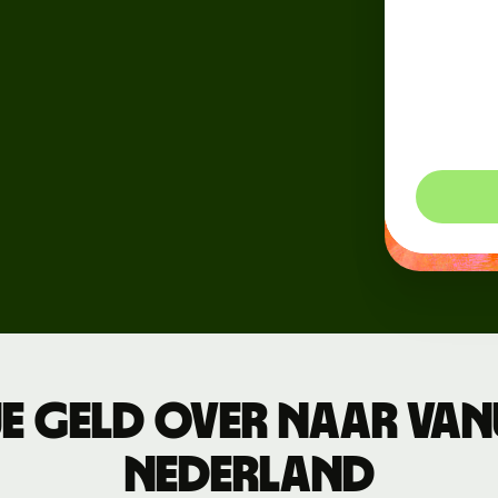
Voor m
Connect
n
markts
s
duidel
contro
Ontwikkelaars
betaal
API-
documentatie
verkennen
e geld over naar Van
Nederland