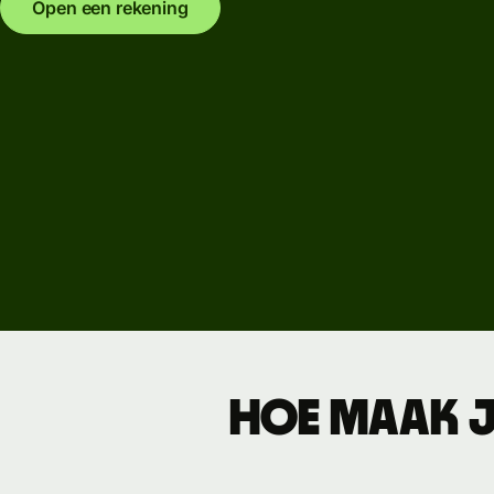
Open een rekening
opneme
met sale
Tarieven
Zakelijke
tarieven
Hoe maak j