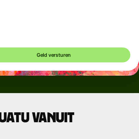
inder vaak gebruikte valuta's en bij tijdelijke
chommelingen hanteren we variabele kosten. Je ziet altijd
ijk wanneer variabele kosten van toepassing zijn. We
leren de wisselkosten elke 60 seconden, zodat je nooit meer
t dan nodig is.
Geld versturen
uatu vanuit