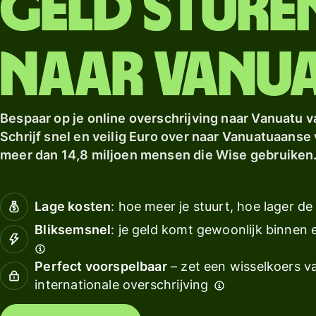
Geld sture
Verkennen
ontvangen
met 
Verkennen
Verkennen
Asse
Verdien
Euro
naar Vanu
rendement
met Wise
Behe
Assets
team
Europe
Boek
Bespaar op je online overschrijving naar Vanuatu v
kopp
Schrijf snel en veilig Euro over naar Vanuatuaanse v
Tarieven
meer dan 14,8 miljoen mensen die Wise gebruiken
Hulpmidd
Persoonlijke
Lage kosten
: hoe meer je stuurt, hoe lager de
prijzen
Bekijk AP
Bliksemsnel
: je geld komt gewoonlijk binnen
integrati
Perfect voorspelbaar
– zet een wisselkoers va
Demo
internationale overschrijving
proberen
Contact