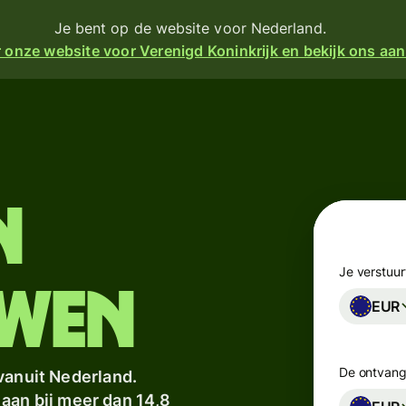
Je bent op de website voor Nederland.
 onze website voor Verenigd Koninkrijk en bekijk ons aa
en
Producten
Sturen
turen
Ontvangen
n
Geef
angen
kaarten
m
Je verstuur
 een
uit
uwen
EUR
ijke
e
Multivalutarekeningen
k
ien
De ontvange
vanuit Nederland.
Branches
ement
e aan bij meer dan 14,8