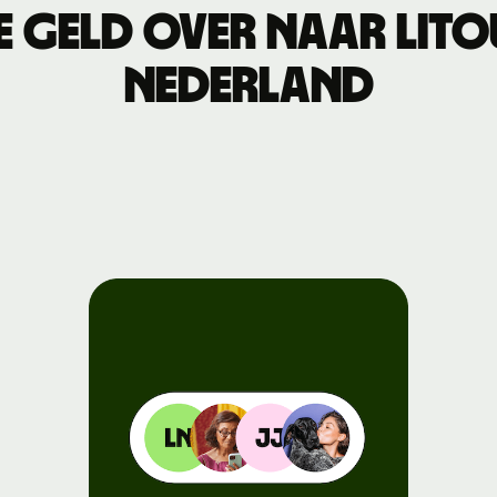
 geld over naar Lit
Connect
n
s
Nederland
Ontwikkelaars
API-
documentatie
verkennen