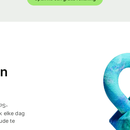
en
TPS-
k elke dag
ude te