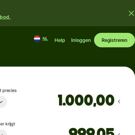
nbod.
NL
Help
Inloggen
Registreren
t precies
,00
r krijgt