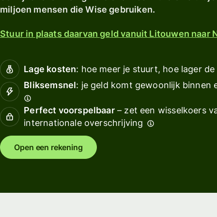
Verkennen
ontvangen
met 
Verkennen
miljoen mensen die Wise gebruiken.
Verkennen
Asse
Verdien
Euro
Stuur in plaats daarvan geld vanuit Litouwen naar 
rendement
met Wise
Behe
Assets
team
Lage kosten
: hoe meer je stuurt, hoe lager de
Europe
Boek
Bliksemsnel
: je geld komt gewoonlijk binnen
kopp
Tarieven
Perfect voorspelbaar
– zet een wisselkoers va
Hulpmidd
internationale overschrijving
Persoonlijke
prijzen
Open een rekening
Bekijk AP
integrati
Demo
proberen
Contact