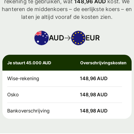
rekening te gebruiken, wat
148,96 AUD
kost. We
hanteren de middenkoers – de eerlijkste koers – en
laten je altijd vooraf de kosten zien.
AUD
EUR
Je stuurt 45.000 AUD
Overschrijvingskosten
Wise-rekening
148,96 AUD
Osko
148,98 AUD
Bankoverschrijving
148,98 AUD