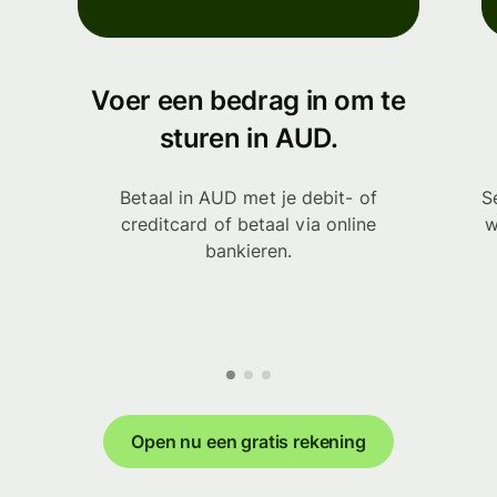
Voer een bedrag in om te
sturen in AUD.
Betaal in AUD met je debit- of
S
creditcard of betaal via online
w
bankieren.
Open nu een gratis rekening