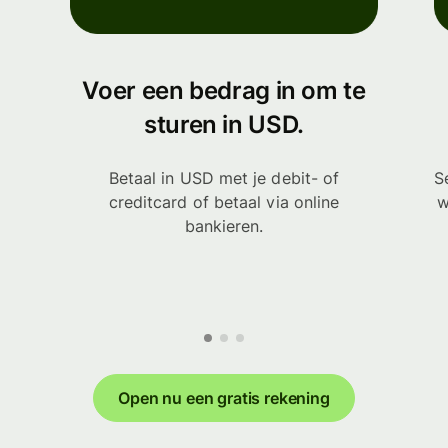
Voer een bedrag in om te
sturen in USD.
Betaal in USD met je debit- of
S
creditcard of betaal via online
w
bankieren.
Open nu een gratis rekening