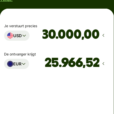
Je verstuurt precies
,00
USD
De ontvanger krijgt
EUR
Komt aan op
voor vrijdag
Totale kosten
89,17 USD
Inbegrepen in USD-bedrag