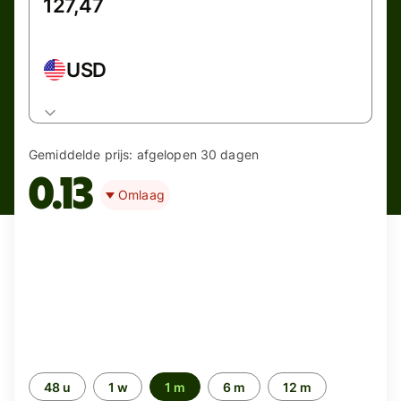
USD
Gemiddelde prijs:
afgelopen 30 dagen
0.13
Omlaag
Periode
48 u
1 w
1 m
6 m
12 m