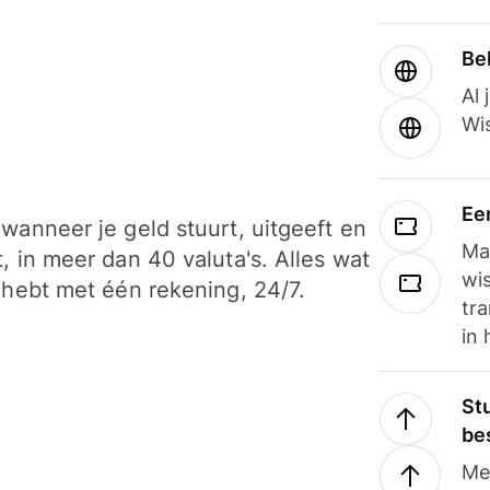
Be
Al 
Wi
Ee
wanneer je geld stuurt, uitgeeft en
Ma
, in meer dan 40 valuta's. Alles wat
wi
 hebt met één rekening, 24/7.
tra
in 
Stu
be
Me