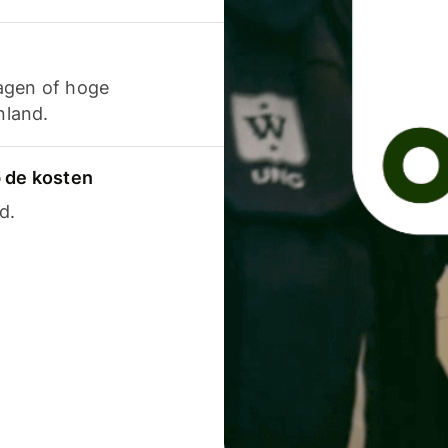
agen of hoge
nland.
p de kosten
d.