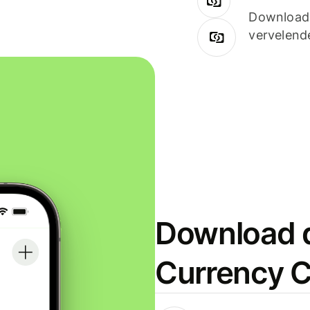
Downloade
vervelend
Download d
Currency C