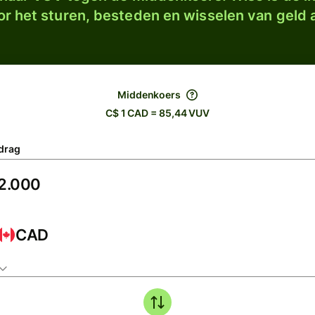
r het sturen, besteden en wisselen van geld a
Middenkoers
C$ 1 CAD = 85,44 VUV
drag
CAD