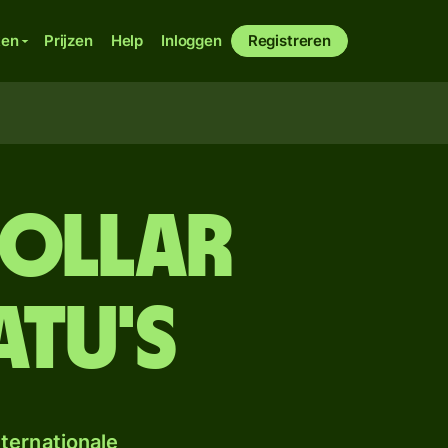
ken
Prijzen
Help
Inloggen
Registreren
dollar
atu's
ternationale