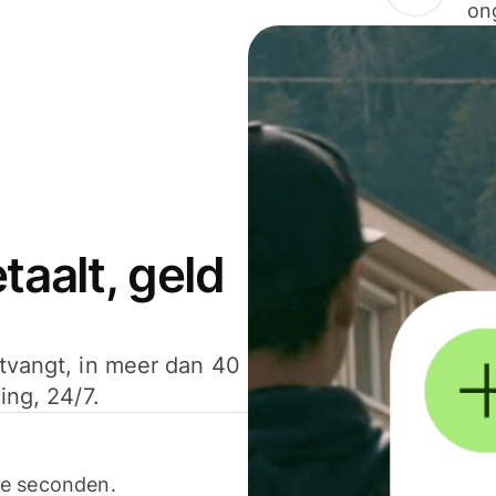
on
aalt, geld
ntvangt, in meer dan 40
ing, 24/7.
ele seconden.