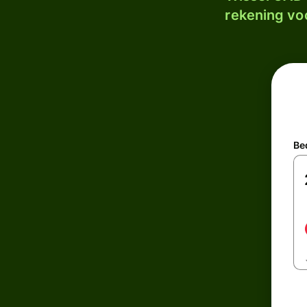
rekening voo
Be