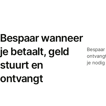
Bespaar wanneer
je betaalt, geld
Bespaar 
ontvangt
stuurt en
je nodig
ontvangt