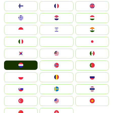
Suomi
France
United Kingdom
Greece
Hrvatska
Magyarország
Indonesia
Israel
India
Italia
JA
Japan
South Korea
Malay
Mexico
Nederland
Norge
Portugal
Polska
România
Россия
Slovensko
Ruoŧŧa
ไทย
Türkiye
United States
Vietnam
中国
中國香港特別行政區