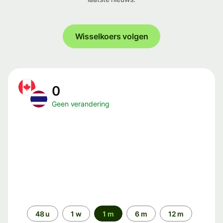
Wisselkoers volgen
0
Geen verandering
Periode
48 u
1 w
1 m
6 m
12 m