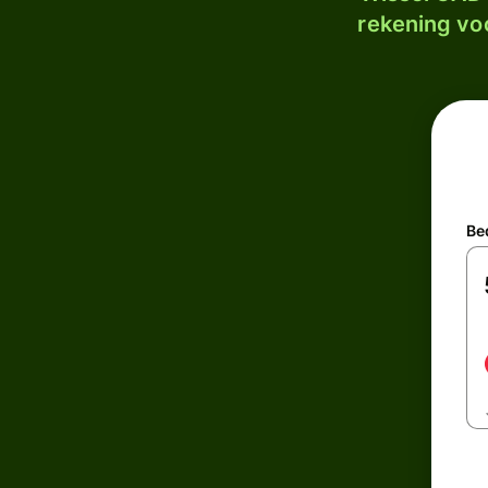
rekening voo
Be