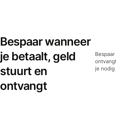
Bespaar wanneer
je betaalt, geld
Bespaar 
ontvangt
stuurt en
je nodig
ontvangt