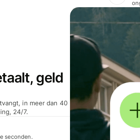
on
aalt, geld
ntvangt, in meer dan 40
ing, 24/7.
ele seconden.