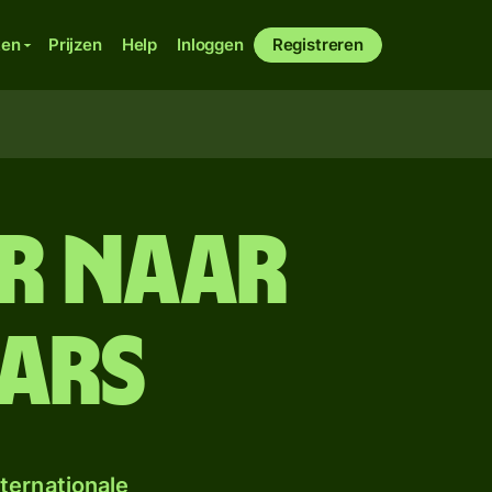
ken
Prijzen
Help
Inloggen
Registreren
r naar
nars
ternationale