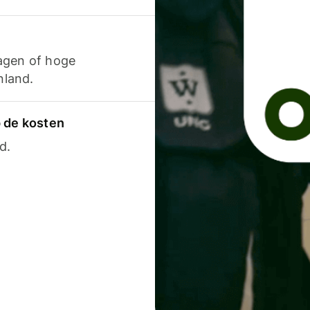
agen of hoge
nland.
p de kosten
d.