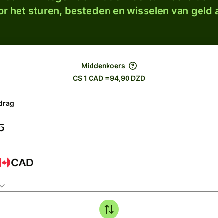
r het sturen, besteden en wisselen van geld a
Middenkoers
C$ 1 CAD = 94,90 DZD
drag
CAD