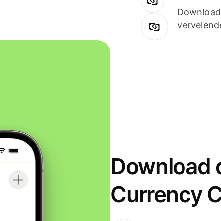
Downloade
vervelend
Download d
Currency C