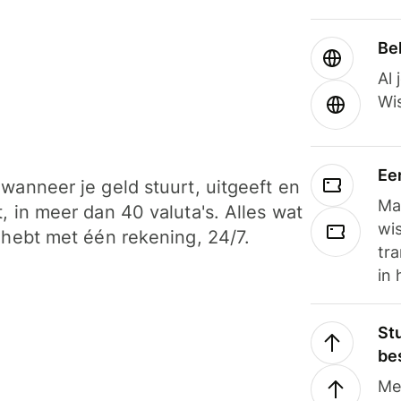
Be
Al 
Wi
Ee
wanneer je geld stuurt, uitgeeft en
Ma
, in meer dan 40 valuta's. Alles wat
wi
 hebt met één rekening, 24/7.
tra
in 
Stu
be
Me