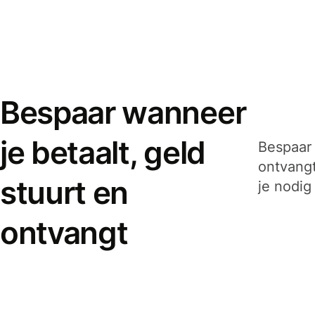
Bespaar wanneer
je betaalt, geld
Bespaar 
ontvangt
stuurt en
je nodig
ontvangt