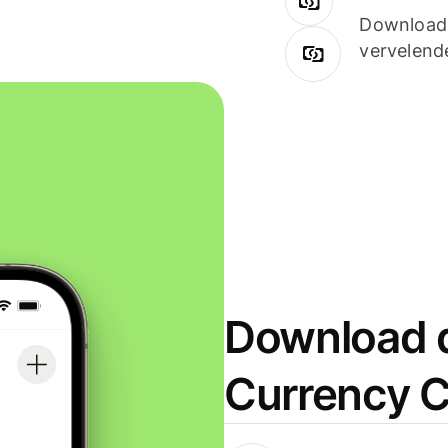
Downloade
vervelend
Download d
Currency C