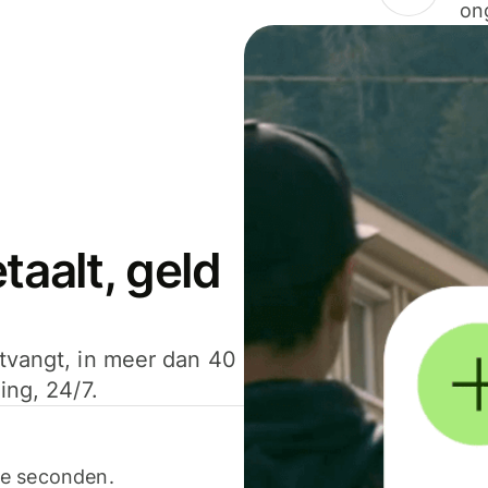
on
aalt, geld
ntvangt, in meer dan 40
ing, 24/7.
ele seconden.