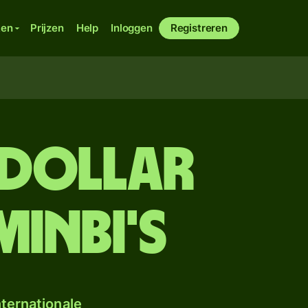
ken
Prijzen
Help
Inloggen
Registreren
 dollar
inbi's
ternationale