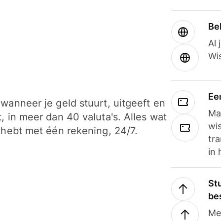
Be
Al 
Wi
Ee
wanneer je geld stuurt, uitgeeft en
Ma
, in meer dan 40 valuta's. Alles wat
wi
 hebt met één rekening, 24/7.
tra
in 
Stu
be
Me