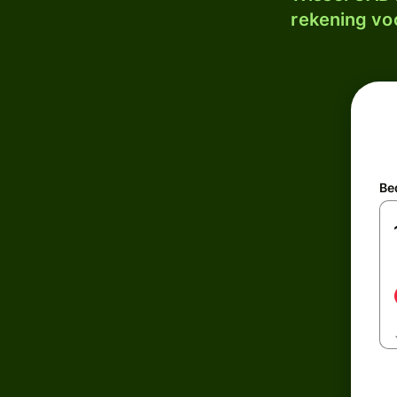
rekening voo
Be