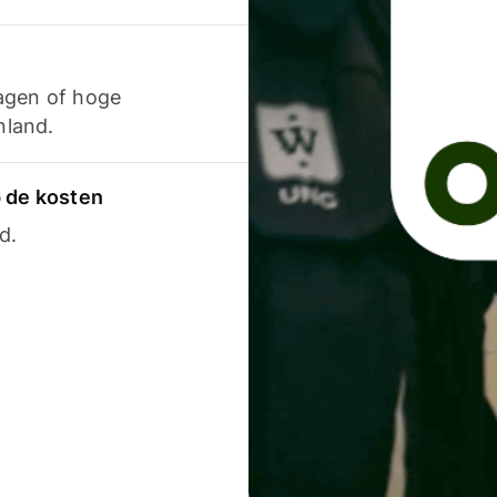
agen of hoge
nland.
p de kosten
d.