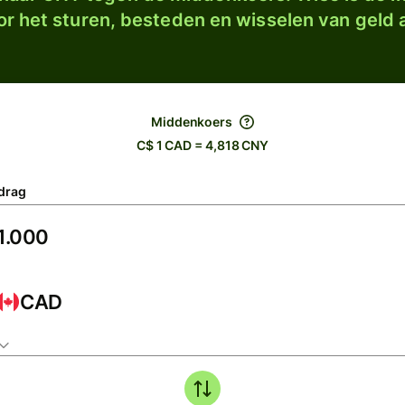
r het sturen, besteden en wisselen van geld a
Middenkoers
C$ 1 CAD = 4,818 CNY
drag
CAD