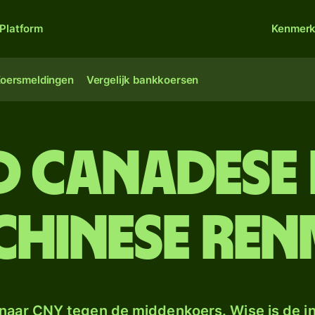
Platform
Kenmer
oersmeldingen
Vergelijk bankkoersen
d Canadese
Chinese renm
naar CNY tegen de middenkoers. Wise is de in