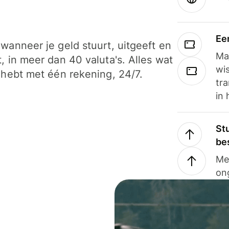
Ee
wanneer je geld stuurt, uitgeeft en
Ma
, in meer dan 40 valuta's. Alles wat
wi
 hebt met één rekening, 24/7.
tra
in 
Stu
be
Me
on