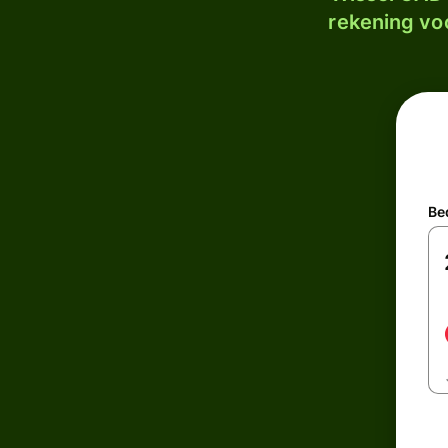
rekening voo
Be