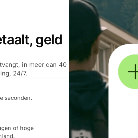
aalt, geld
ntvangt, in meer dan 40
ing, 24/7.
ele seconden.
agen of hoge
nland.