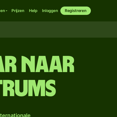
ken
Prijzen
Help
Inloggen
Registreren
ar naar
trums
ternationale