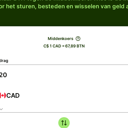
r het sturen, besteden en wisselen van geld a
Middenkoers
C$ 1 CAD = 67,89 BTN
drag
CAD