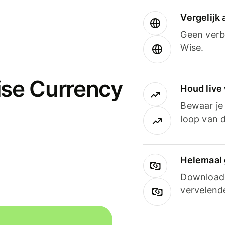
Vergelijk
Geen verbo
Wise.
ise Currency
Houd live
Bewaar je 
loop van d
Helemaal 
Downloade
vervelend