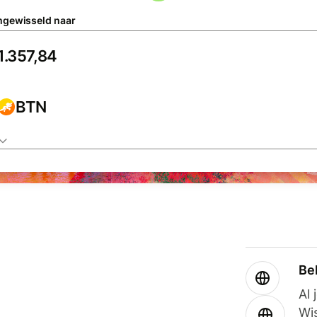
gewisseld naar
BTN
Be
Al 
Wi