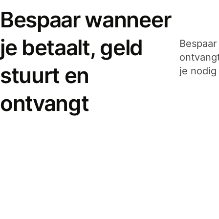
Bespaar wanneer
je betaalt, geld
Bespaar 
ontvangt
stuurt en
je nodig
ontvangt