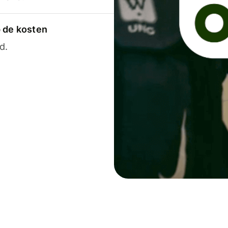
p de kosten
d.