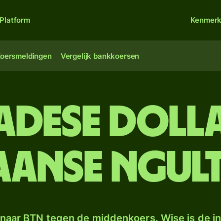
Platform
Kenmer
oersmeldingen
Vergelijk bankkoersen
adese doll
aanse ngul
naar BTN tegen de middenkoers. Wise is de in