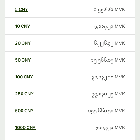
5
CNY
၁,၅၅၆.၆၁
MMK
10
CNY
၃,၁၁၃.၂၁
MMK
20
CNY
၆,၂၂၆.၄၂
MMK
50
CNY
၁၅,၅၆၆.၀၅
MMK
100
CNY
၃၁,၁၃၂.၁၀
MMK
250
CNY
၇၇,၈၃၀.၂၅
MMK
500
CNY
၁၅၅,၆၆၀.၅၀
MMK
1000
CNY
၃၁၁,၃၂၁
MMK