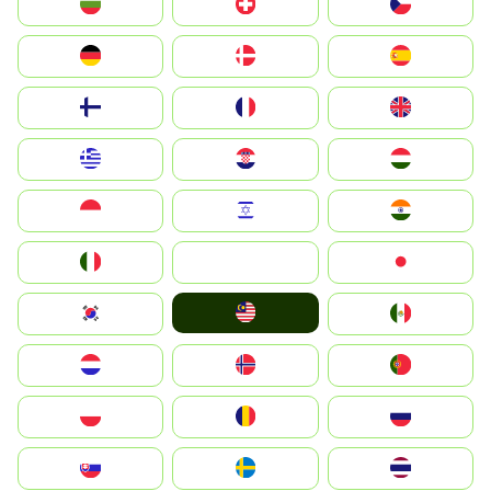
България
Switzerland
Czechia
Deutschland
Denmark
España
Suomi
France
United Kingdom
Greece
Hrvatska
Magyarország
Indonesia
Israel
India
Italia
JA
Japan
Malay
South Korea
Mexico
Nederland
Norge
Portugal
Polska
România
Россия
Slovensko
Ruoŧŧa
ไทย