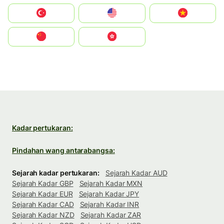
Türkiye
United States
Vietnam
中国
中國香港特別行政區
Kadar pertukaran:
Pindahan wang antarabangsa:
Sejarah kadar pertukaran:
Sejarah Kadar AUD
Sejarah Kadar GBP
Sejarah Kadar MXN
Sejarah Kadar EUR
Sejarah Kadar JPY
Sejarah Kadar CAD
Sejarah Kadar INR
Sejarah Kadar NZD
Sejarah Kadar ZAR