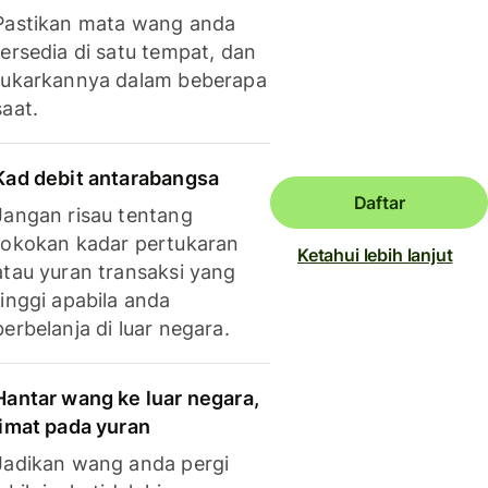
Pastikan mata wang anda
tersedia di satu tempat, dan
tukarkannya dalam beberapa
saat.
Kad debit antarabangsa
Daftar
Jangan risau tentang
tokokan kadar pertukaran
Ketahui lebih lanjut
atau yuran transaksi yang
tinggi apabila anda
berbelanja di luar negara.
Hantar wang ke luar negara,
jimat pada yuran
Jadikan wang anda pergi