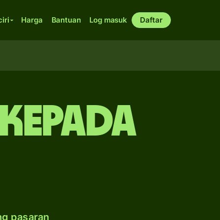
ciri
Harga
Bantuan
Log masuk
Daftar
 kepada
ng pasaran