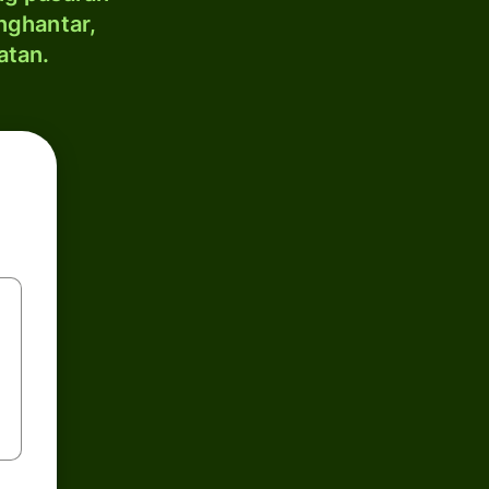
nghantar,
atan.