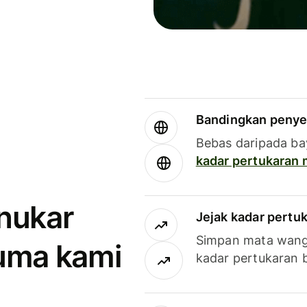
Bandingkan penye
Bebas daripada ba
kadar pertukaran
enukar
Jejak kadar pertu
Simpan mata wan
uma kami
kadar pertukaran 