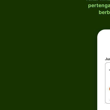
pertenga
berb
Ju