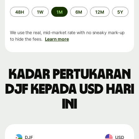
Time
48H
1W
1M
6M
12M
5Y
period
We use the real, mid-market rate with no sneaky mark-up
to hide the fees.
Learn more
Kadar pertukaran
DJF kepada USD hari
ini
DJF
USD