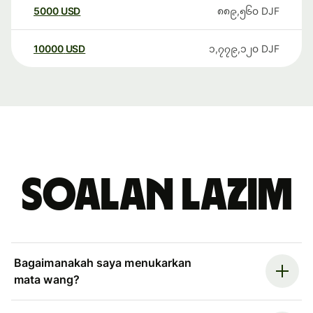
5000
USD
၈၈၉,၅၆၀
DJF
10000
USD
၁,၇၇၉,၁၂၀
DJF
Soalan Lazim
Bagaimanakah saya menukarkan
mata wang?