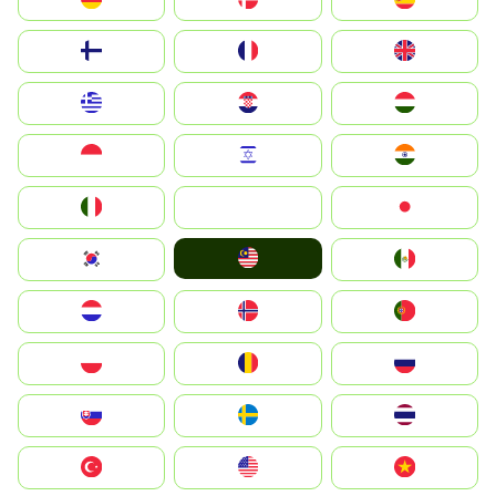
Suomi
France
United Kingdom
Greece
Hrvatska
Magyarország
Indonesia
Israel
India
Italia
JA
Japan
Malay
South Korea
Mexico
Nederland
Norge
Portugal
Polska
România
Россия
Slovensko
Ruoŧŧa
ไทย
Türkiye
United States
Vietnam