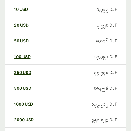
10
USD
၁,၇၇၉
DJF
20
USD
၃,၅၅၈
DJF
50
USD
၈,၈၉၆
DJF
100
USD
၁၇,၇၉၁
DJF
250
USD
၄၄,၄၇၈
DJF
500
USD
၈၈,၉၅၆
DJF
1000
USD
၁၇၇,၉၁၂
DJF
2000
USD
၃၅၅,၈၂၄
DJF