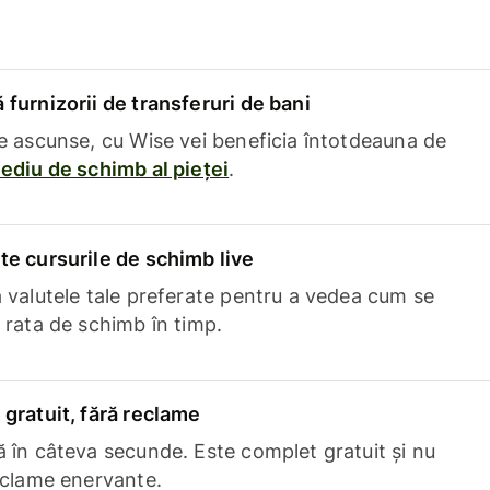
furnizorii de transferuri de bani
e ascunse, cu Wise vei beneficia întotdeauna de
ediu de schimb al pieței
.
e cursurile de schimb live
 valutele tale preferate pentru a vedea cum se
 rata de schimb în timp.
gratuit, fără reclame
 în câteva secunde. Este complet gratuit și nu
eclame enervante.