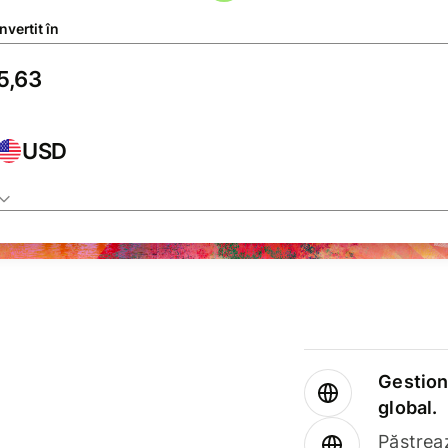
vertit în
USD
Gestione
global.
Păstrea