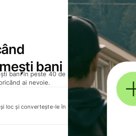
când
rimești bani
ești bani în peste 40 de
oricând ai nevoie.
.
i loc și convertește-le în