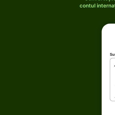
contul internaț
Su