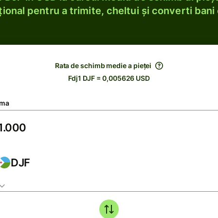
ional pentru a trimite, cheltui și converti bani 
Rata de schimb medie a pieței
Fdj1 DJF = 0,005626 USD
ma
DJF