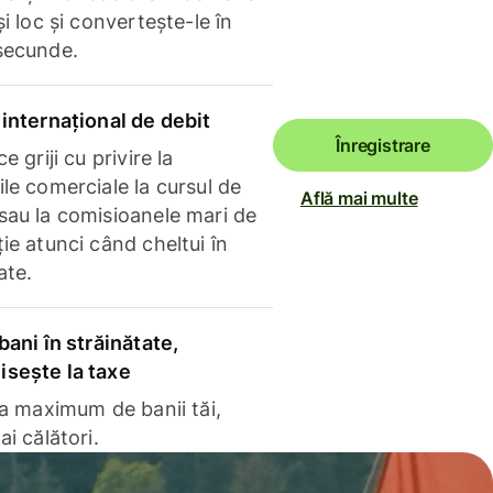
și loc și convertește-le în
secunde.
internațional de debit
Înregistrare
e griji cu privire la
le comerciale la cursul de
Află mai multe
sau la comisioanele mari de
ie atunci când cheltui în
ate.
bani în străinătate,
sește la taxe
la maximum de banii tăi,
ai călători.