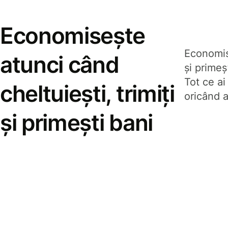
Economisește
Economise
atunci când
și prime
Tot ce ai
cheltuiești, trimiți
oricând a
și primești bani