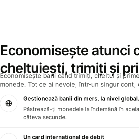
Economisește atunci 
cheltuiești, trimiți și p
Economisește bani când trimiți, cheltui și prim
monede. Tot ce ai nevoie, într-un singur cont, 
Gestionează banii din mers, la nivel global
Păstrează-ți monedele la îndemână în acelaș
câteva secunde.
Un card internațional de debit