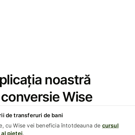
licația noastră
e conversie Wise
i de transferuri de bani
e, cu Wise vei beneficia întotdeauna de
cursul
al pieței
.