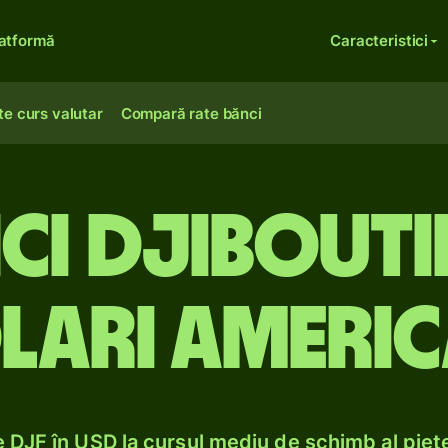
atformă
Caracteristici
te curs valutar
Compară rate bănci
ci djiboutie
lari americ
DJF în USD la cursul mediu de schimb al piețe