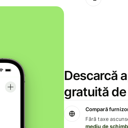
Descarcă ap
gratuită d
Compară furnizori
Fără taxe ascuns
mediu de schimb 