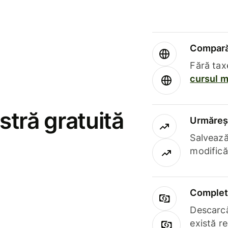
Compară 
Fără tax
cursul m
stră gratuită
Urmăreșt
Salvează
modifică
Complet 
Descarcă
există r