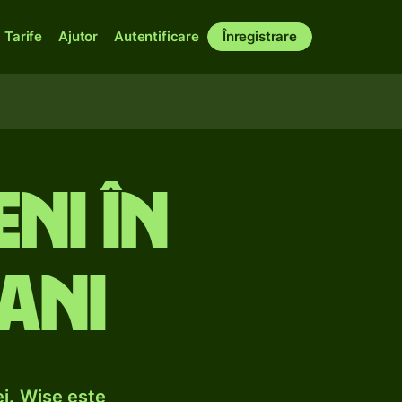
Tarife
Ajutor
Autentificare
Înregistrare
ni în
ani
i. Wise este