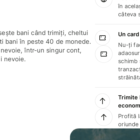
în acela
câteva 
ște bani când trimiți, cheltui
Un card 
ști bani în peste 40 de monede.
Nu-ți fac
 nevoie, într-un singur cont,
adaosuri
i nevoie.
schimb 
tranzacț
străinăt
Trimite 
economi
Profită 
oriunde 