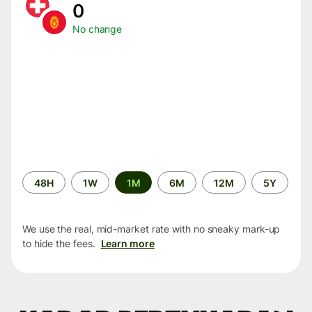
0
No change
Time
48H
1W
1M
6M
12M
5Y
period
We use the real, mid-market rate with no sneaky mark-up
to hide the fees.
Learn more