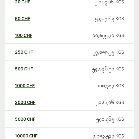
20
CHF
၂,၁၆၇.၀၆
KGS
50
CHF
၅,၄၁၇.၆၅
KGS
100
CHF
၁၀,၈၃၅.၃၀
KGS
250
CHF
၂၇,၀၈၈.၂၅
KGS
500
CHF
၅၄,၁၇၆.၅၀
KGS
1000
CHF
၁၀၈,၃၅၃
KGS
2000
CHF
၂၁၆,၇၀၆
KGS
5000
CHF
၅၄၁,၇၆၅
KGS
10000
CHF
၁,၀၈၃,၅၃၀
KGS