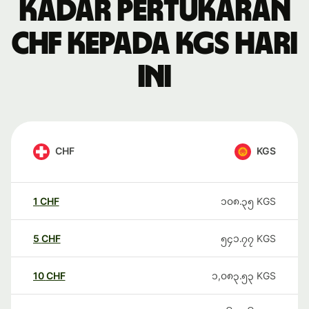
Kadar pertukaran
CHF kepada KGS hari
ini
CHF
KGS
1
CHF
၁၀၈.၃၅
KGS
5
CHF
၅၄၁.၇၇
KGS
10
CHF
၁,၀၈၃.၅၃
KGS