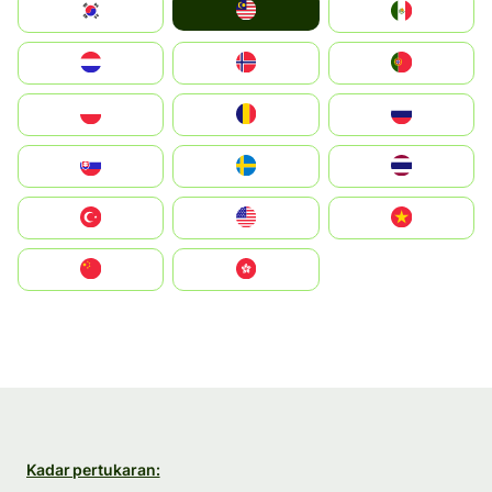
Malay
South Korea
Mexico
Nederland
Norge
Portugal
Polska
România
Россия
Slovensko
Ruoŧŧa
ไทย
Türkiye
United States
Vietnam
中国
中國香港特別行政區
Kadar pertukaran: