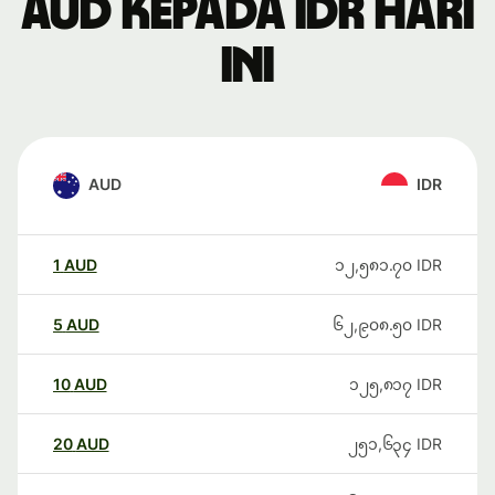
AUD kepada IDR hari
ini
AUD
IDR
1
AUD
၁၂,၅၈၁.၇၀
IDR
5
AUD
၆၂,၉၀၈.၅၀
IDR
10
AUD
၁၂၅,၈၁၇
IDR
20
AUD
၂၅၁,၆၃၄
IDR