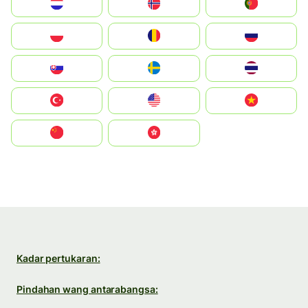
Nederland
Norge
Portugal
Polska
România
Россия
Slovensko
Ruoŧŧa
ไทย
Türkiye
United States
Vietnam
中国
中國香港特別行政區
Kadar pertukaran:
Pindahan wang antarabangsa: