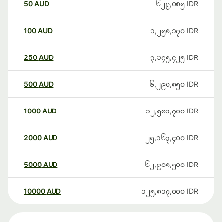
50
AUD
၆၂၉,၀၈၅
IDR
100
AUD
၁,၂၅၈,၁၇၀
IDR
250
AUD
၃,၁၄၅,၄၂၅
IDR
500
AUD
၆,၂၉၀,၈၅၀
IDR
1000
AUD
၁၂,၅၈၁,၇၀၀
IDR
2000
AUD
၂၅,၁၆၃,၄၀၀
IDR
5000
AUD
၆၂,၉၀၈,၅၀၀
IDR
10000
AUD
၁၂၅,၈၁၇,၀၀၀
IDR