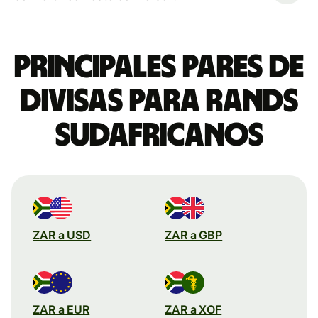
Principales pares de
divisas para rands
sudafricanos
ZAR a USD
ZAR a GBP
ZAR a EUR
ZAR a XOF