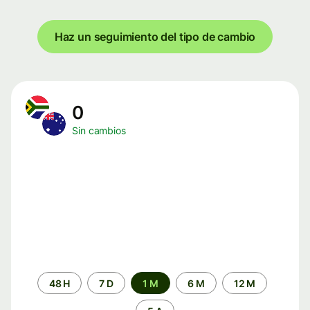
Haz un seguimiento del tipo de cambio
0
Sin cambios
Periodo
48 H
7 D
1 M
6 M
12 M
de
tiempo