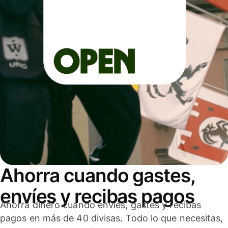
Ahorra cuando gastes,
envíes y recibas pagos
Ahorra dinero cuando envíes, gastes y recibas
pagos en más de 40 divisas. Todo lo que necesitas,