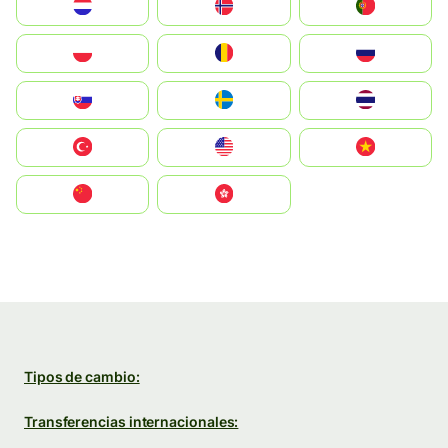
Nederland
Norge
Portugal
Polska
România
Россия
Slovensko
Ruoŧŧa
ไทย
Türkiye
United States
Vietnam
中国
中國香港特別行政區
Tipos de cambio:
Transferencias internacionales: