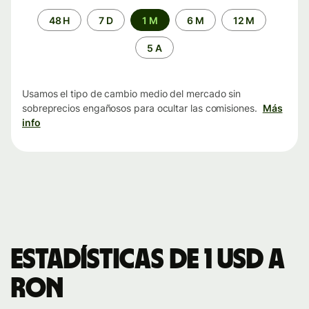
Periodo
48 H
7 D
1 M
6 M
12 M
de
tiempo
5 A
Usamos el tipo de cambio medio del mercado sin
sobreprecios engañosos para ocultar las comisiones.
Más
info
Estadísticas de 1 USD a
RON