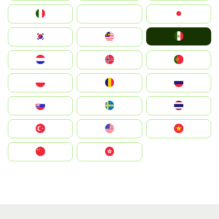
Italia
JA
Japan
Mexico
South Korea
Malay
Nederland
Norge
Portugal
Polska
România
Россия
Slovensko
Ruoŧŧa
ไทย
Türkiye
United States
Vietnam
中国
中國香港特別行政區