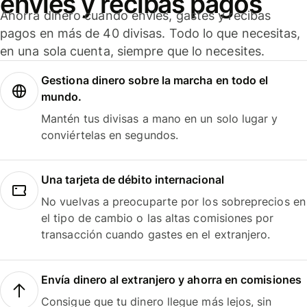
envíes y recibas pagos
Ahorra dinero cuando envíes, gastes y recibas
pagos en más de 40 divisas. Todo lo que necesitas,
en una sola cuenta, siempre que lo necesites.
Gestiona dinero sobre la marcha en todo el
mundo.
Mantén tus divisas a mano en un solo lugar y
conviértelas en segundos.
Una tarjeta de débito internacional
No vuelvas a preocuparte por los sobreprecios en
el tipo de cambio o las altas comisiones por
transacción cuando gastes en el extranjero.
Envía dinero al extranjero y ahorra en comisiones
Consigue que tu dinero llegue más lejos, sin