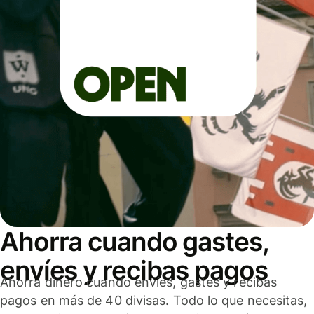
Ahorra cuando gastes,
envíes y recibas pagos
Ahorra dinero cuando envíes, gastes y recibas
pagos en más de 40 divisas. Todo lo que necesitas,