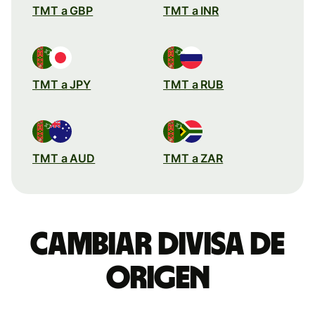
TMT a GBP
TMT a INR
TMT a JPY
TMT a RUB
TMT a AUD
TMT a ZAR
Cambiar divisa de
origen