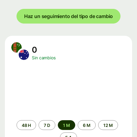
Haz un seguimiento del tipo de cambio
0
Sin cambios
Periodo
48 H
7 D
1 M
6 M
12 M
de
tiempo