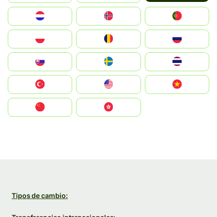
Nederland
Norge
Portugal
Polska
România
Россия
Slovensko
Ruoŧŧa
ไทย
Türkiye
United States
Vietnam
中国
中國香港特別行政區
Tipos de cambio: