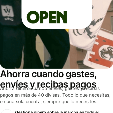
Ahorra cuando gastes,
envíes y recibas pagos
Ahorra dinero cuando envíes, gastes y recibas
pagos en más de 40 divisas. Todo lo que necesitas,
en una sola cuenta, siempre que lo necesites.
Gestiona dinero sobre la marcha en todo el