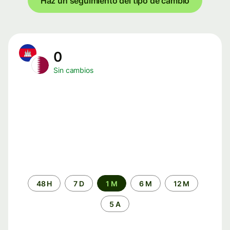
Haz un seguimiento del tipo de cambio
0
Sin cambios
Periodo
48 H
7 D
1 M
6 M
12 M
de
tiempo
5 A