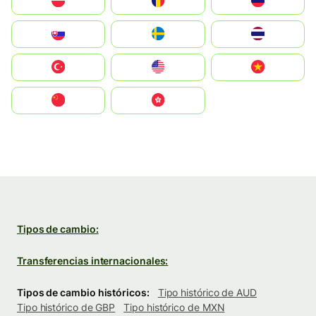
Polska
România
Россия
Slovensko
Ruoŧŧa
ไทย
Türkiye
United States
Vietnam
中国
中國香港特別行政區
Tipos de cambio:
Transferencias internacionales:
Tipos de cambio históricos:
Tipo histórico de AUD
Tipo histórico de GBP
Tipo histórico de MXN