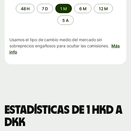
Periodo
48 H
7 D
1 M
6 M
12 M
de
tiempo
5 A
Usamos el tipo de cambio medio del mercado sin
sobreprecios engañosos para ocultar las comisiones.
Más
info
Estadísticas de 1 HKD a
DKK