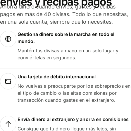
envíes y recibas pagos
Ahorra dinero cuando envíes, gastes y recibas
pagos en más de 40 divisas. Todo lo que necesitas,
en una sola cuenta, siempre que lo necesites.
Gestiona dinero sobre la marcha en todo el
mundo.
Mantén tus divisas a mano en un solo lugar y
conviértelas en segundos.
Una tarjeta de débito internacional
No vuelvas a preocuparte por los sobreprecios en
el tipo de cambio o las altas comisiones por
transacción cuando gastes en el extranjero.
Envía dinero al extranjero y ahorra en comisiones
Consigue que tu dinero llegue más lejos, sin