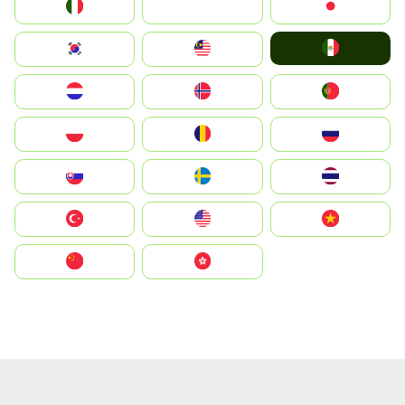
Italia
JA
Japan
Mexico
South Korea
Malay
Nederland
Norge
Portugal
Polska
România
Россия
Slovensko
Ruoŧŧa
ไทย
Türkiye
United States
Vietnam
中国
中國香港特別行政區