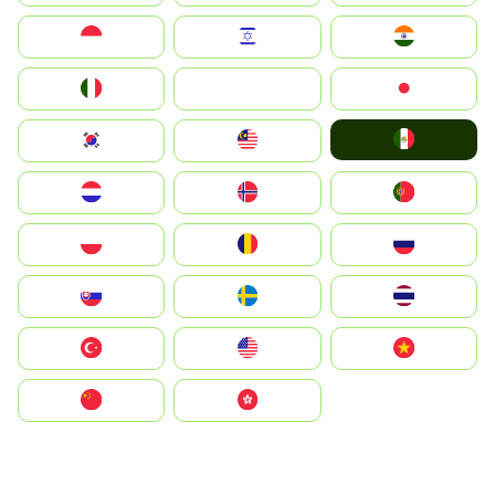
Indonesia
Israel
India
Italia
JA
Japan
Mexico
South Korea
Malay
Nederland
Norge
Portugal
Polska
România
Россия
Slovensko
Ruoŧŧa
ไทย
Türkiye
United States
Vietnam
中国
中國香港特別行政區