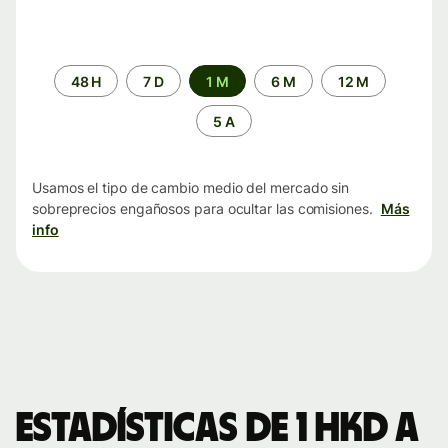
Periodo
48 H
7 D
1 M
6 M
12 M
de
tiempo
5 A
Usamos el tipo de cambio medio del mercado sin
sobreprecios engañosos para ocultar las comisiones.
Más
info
Estadísticas de 1 HKD a