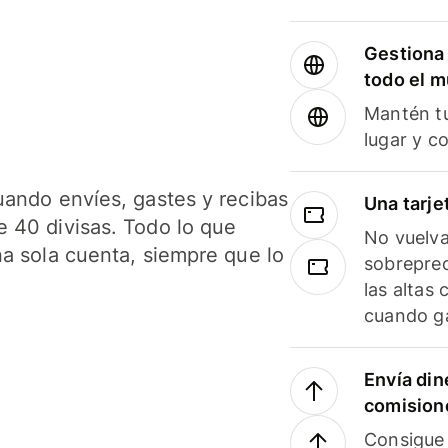
Gestiona 
todo el 
Mantén tu
lugar y c
uando envíes, gastes y recibas
Una tarje
 40 divisas. Todo lo que
No vuelva
na sola cuenta, siempre que lo
sobreprec
las altas
cuando ga
Envía din
comision
Consigue 