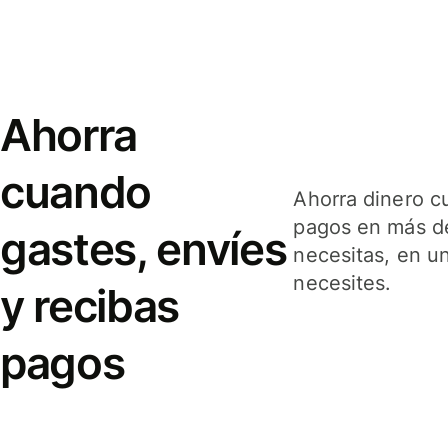
Ahorra
cuando
Ahorra dinero c
pagos en más de
gastes, envíes
necesitas, en u
necesites.
y recibas
pagos