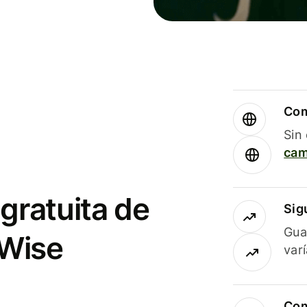
Com
Sin
cam
gratuita de
Sig
Gua
 Wise
var
Com