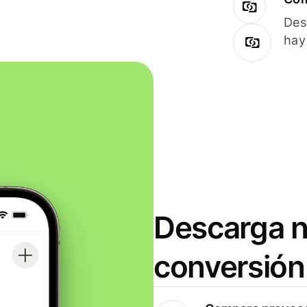
Des
hay
Descarga n
conversión