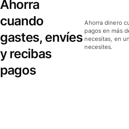
Ahorra
cuando
Ahorra dinero c
pagos en más de
gastes, envíes
necesitas, en u
necesites.
y recibas
pagos