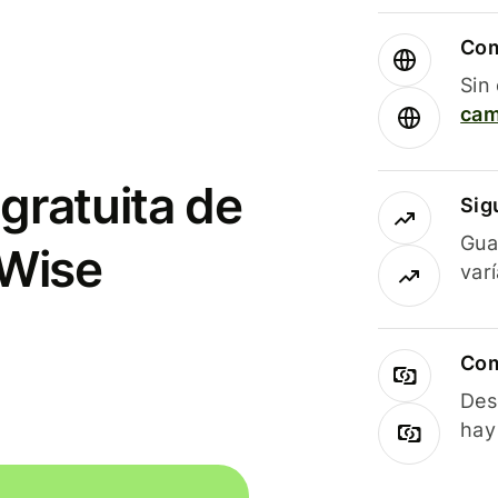
Com
Sin
cam
gratuita de
Sig
Gua
 Wise
var
Com
Des
hay