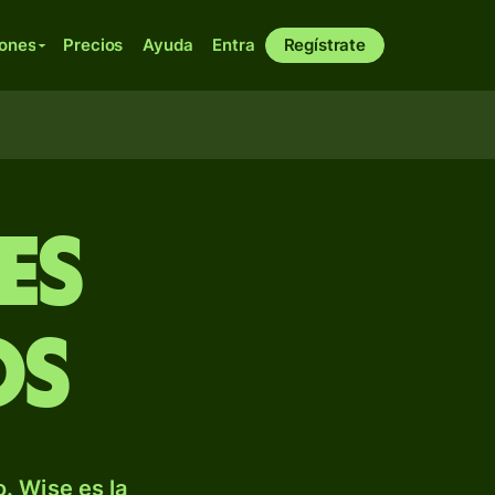
iones
Precios
Ayuda
Entra
Regístrate
es
os
. Wise es la