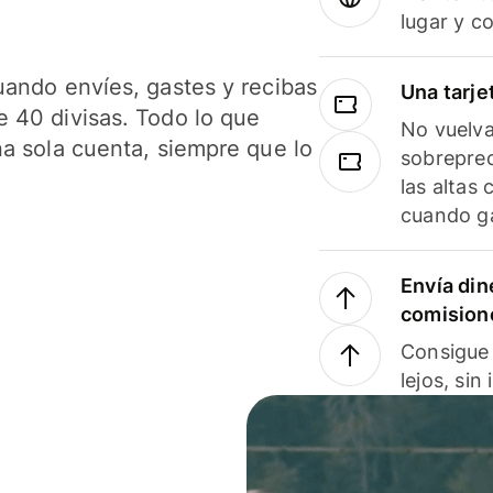
lugar y c
uando envíes, gastes y recibas
Una tarje
 40 divisas. Todo lo que
No vuelva
na sola cuenta, siempre que lo
sobreprec
las altas
cuando ga
Envía din
comision
Consigue 
lejos, sin