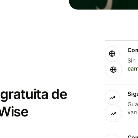
Com
Sin
cam
gratuita de
Sig
Gua
 Wise
var
Com