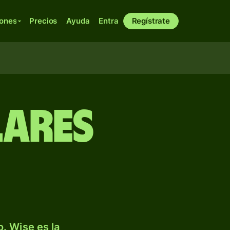
iones
Precios
Ayuda
Entra
Regístrate
lares
. Wise es la