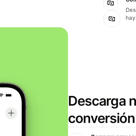
Des
hay
Descarga n
conversión