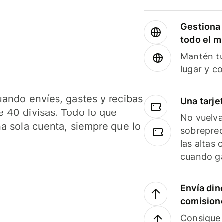
Gestiona 
todo el 
Mantén tu
lugar y c
uando envíes, gastes y recibas
Una tarje
 40 divisas. Todo lo que
No vuelva
na sola cuenta, siempre que lo
sobreprec
las altas
cuando ga
Envía din
comision
Consigue 