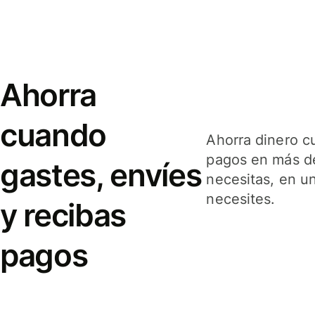
Ahorra
cuando
Ahorra dinero c
pagos en más de
gastes, envíes
necesitas, en u
necesites.
y recibas
pagos