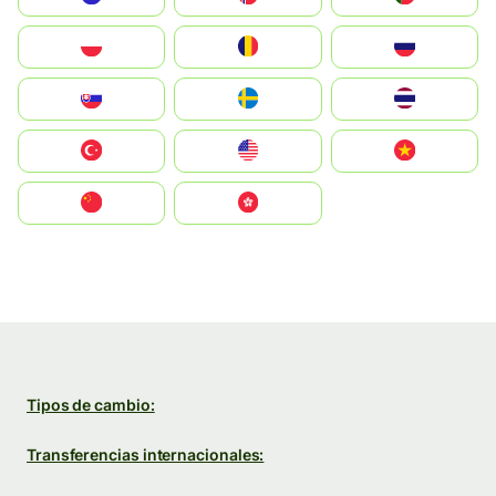
Polska
România
Россия
Slovensko
Ruoŧŧa
ไทย
Türkiye
United States
Vietnam
中国
中國香港特別行政區
Tipos de cambio:
Transferencias internacionales: