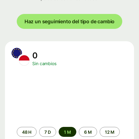
Haz un seguimiento del tipo de cambio
0
Sin cambios
Periodo
48 H
7 D
1 M
6 M
12 M
de